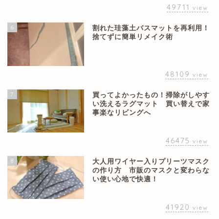
49711
view
6
割れた珪藻土バスマットを再利用！
捨てずに簡単リメイク術
48109
view
7
買ってよかったもの！掃除がしやす
い洗えるラグマット 買い替えで家
事楽なリビングへ
46475
view
8
大人用ワイヤー入りプリーツマスク
の作り方 市販のマスクと変わらな
い使い心地で快適！
41920
view