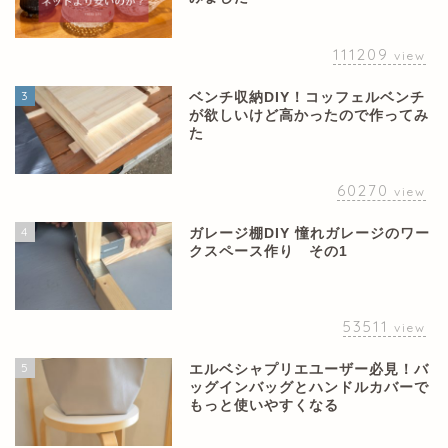
111209
view
3
ベンチ収納DIY！コッフェルベンチ
が欲しいけど高かったので作ってみ
た
60270
view
4
ガレージ棚DIY 憧れガレージのワー
クスペース作り その1
53511
view
5
エルベシャプリエユーザー必見！バ
ッグインバッグとハンドルカバーで
もっと使いやすくなる