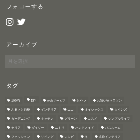
フォローする
Instagram
Twitter
アーカイブ
ア
ー
カ
イ
ブ
タグ
100均
DIY
webサービス
おやつ
お買い物マラソン
ふるさと納税
インテリア
エコ
オイシックス
カインズ
ガーデニング
キッチン
グリーン
コスメ
シンプルライフ
セリア
ダイソー
ニトリ
ハンドメイド
バスルーム
ファッション
リビング
レシピ
冬
北欧インテリア