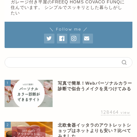
ガレージ付き平屋のFREEQ HOMS COVACO FUNQに
住んでいます。 シンプルでスッキリとした暮らしがし
たい
＼ Follow me ／
1
写真で簡単！Webパーソナルカラー
診断で似合うメイクを見つけてみる
128464
view
2
北欧食器イッタラのアウトレットシ
ョップはネットよりも安い？比べて
みました