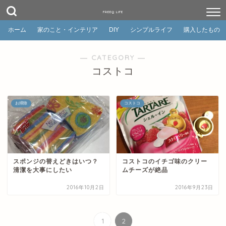
FREEQ LIFE
ホーム
家のこと・インテリア
DIY
シンプルライフ
購入したもの
― CATEGORY ―
コストコ
お掃除
コストコ
スポンジの替えどきはいつ？
コストコのイチゴ味のクリー
清潔を大事にしたい
ムチーズが絶品
2016年10月2日
2016年9月23日
1
2