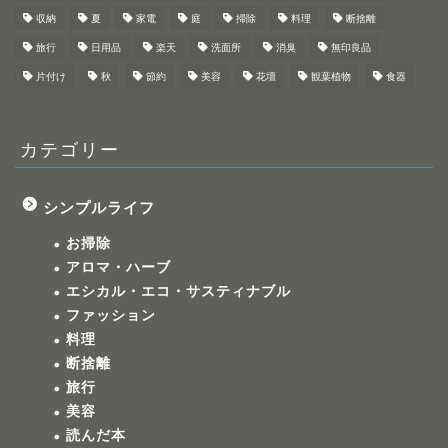
収納
夏
家電
庭
掃除
料理
断捨離
旅行
日用品
楽天
洗面所
消臭
無印良品
片付け
秋
節約
美容
花壇
観葉植物
食器
カテゴリー
シンプルライフ
お掃除
アロマ・ハーブ
エシカル・エコ・サスティナブル
ファッション
料理
断捨離
旅行
美容
読んだ本