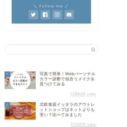
＼ Follow me ／
写真で簡単！Webパーソナル
1
カラー診断で似合うメイクを
見つけてみる
128464
view
北欧食器イッタラのアウトレ
2
ットショップはネットよりも
安い？比べてみました
111209
view