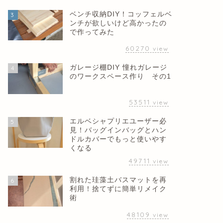
ベンチ収納DIY！コッフェルベ
3
ンチが欲しいけど高かったの
で作ってみた
60270
view
ガレージ棚DIY 憧れガレージ
4
のワークスペース作り その1
53511
view
エルベシャプリエユーザー必
5
見！バッグインバッグとハン
ドルカバーでもっと使いやす
くなる
49711
view
割れた珪藻土バスマットを再
6
利用！捨てずに簡単リメイク
術
48109
view