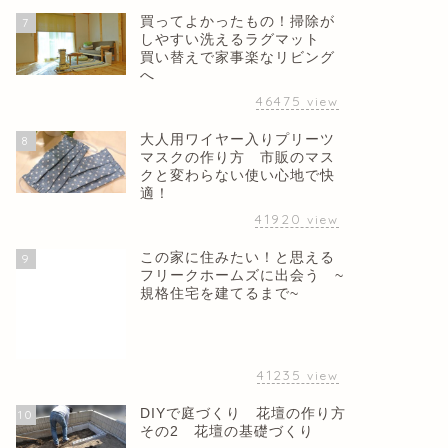
買ってよかったもの！掃除が
7
しやすい洗えるラグマット
買い替えで家事楽なリビング
へ
46475
view
大人用ワイヤー入りプリーツ
8
マスクの作り方 市販のマス
クと変わらない使い心地で快
適！
41920
view
この家に住みたい！と思える
9
フリークホームズに出会う ~
規格住宅を建てるまで~
41235
view
DIYで庭づくり 花壇の作り方
10
その2 花壇の基礎づくり