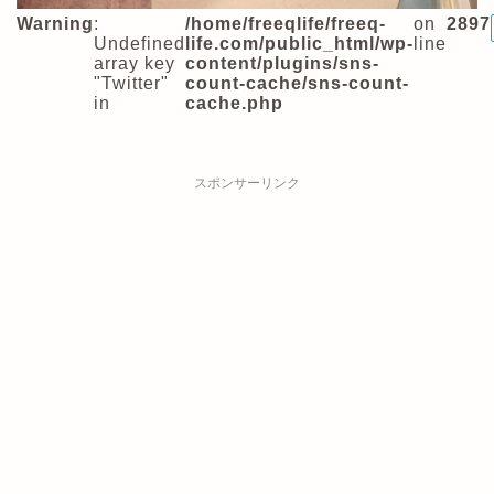
Warning
:
/home/freeqlife/freeq-
on
2897
Undefined
life.com/public_html/wp-
line
array key
content/plugins/sns-
"Twitter"
count-cache/sns-count-
in
cache.php
スポンサーリンク