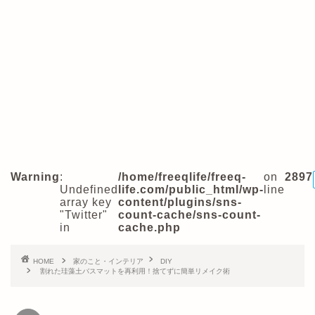
Warning
:
/home/freeqlife/freeq-
on
2897
Undefined
life.com/public_html/wp-
line
array key
content/plugins/sns-
"Twitter"
count-cache/sns-count-
in
cache.php
HOME
家のこと・インテリア
DIY
割れた珪藻土バスマットを再利用！捨てずに簡単リメイク術