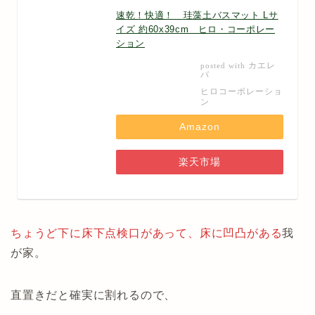
速乾！快適！ 珪藻土バスマット Lサ
イズ 約60x39cm ヒロ・コーポレー
ション
カエレ
posted with
バ
ヒロコーポレーショ
ン
Amazon
楽天市場
ちょうど下に床下点検口があって、床に凹凸がある
我
が家。
直置きだと確実に割れるので、