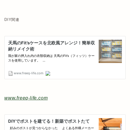
DIY関連
www.freeq-life.com