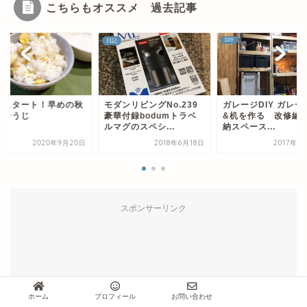
こちらもオススメ 過去記事
DIY
お掃除
ンリビングNo.239
ガレージDIY ガレージ棚
連休スタート！早め
華付録bodumトラベ
&机を作る 改修編 収
のこそうじ
グのスペシ...
納スペース...
2018年6月18日
2017年4月11日
2020年9月
スポンサーリンク
ホーム
プロフィール
お問い合わせ