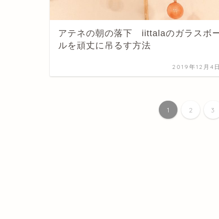
アテネの朝の落下 iittalaのガラスボ
ルを頑丈に吊るす方法
2019年12月4
1
2
3