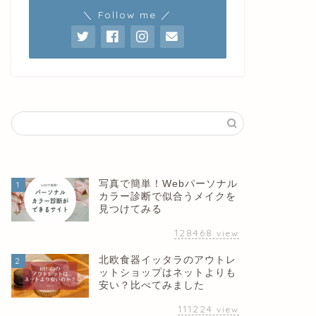
＼ Follow me ／
写真で簡単！Webパーソナル
1
カラー診断で似合うメイクを
見つけてみる
128468
view
北欧食器イッタラのアウトレ
2
ットショップはネットよりも
安い？比べてみました
111224
view