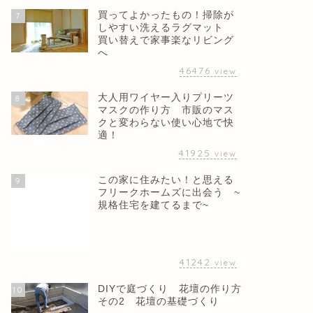
買ってよかったもの！掃除が
7
しやすい洗えるラグマット
買い替えで家事楽なリビング
へ
46476
view
大人用ワイヤー入りプリーツ
8
マスクの作り方 市販のマス
クと変わらない使い心地で快
適！
41925
view
この家に住みたい！と思える
9
フリークホームズに出会う ~
規格住宅を建てるまで~
41242
view
DIYで庭づくり 花壇の作り方
10
その2 花壇の基礎づくり