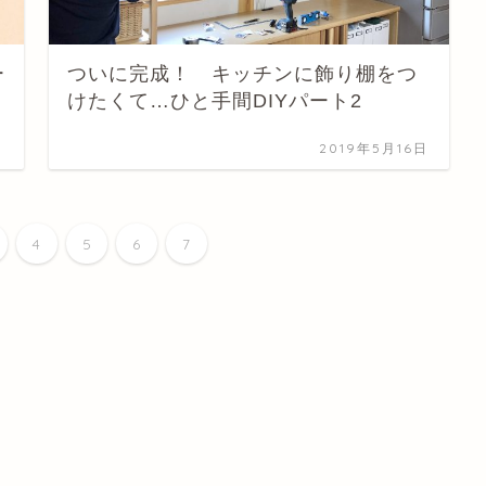
ー
ついに完成！ キッチンに飾り棚をつ
けたくて…ひと手間DIYパート2
日
2019年5月16日
4
5
6
7