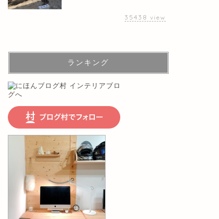
35438
view
ランキング