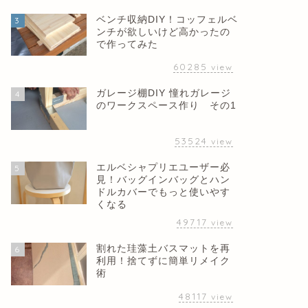
ベンチ収納DIY！コッフェルベ
3
ンチが欲しいけど高かったの
で作ってみた
60285
view
ガレージ棚DIY 憧れガレージ
4
のワークスペース作り その1
53524
view
エルベシャプリエユーザー必
5
見！バッグインバッグとハン
ドルカバーでもっと使いやす
くなる
49717
view
割れた珪藻土バスマットを再
6
利用！捨てずに簡単リメイク
術
48117
view