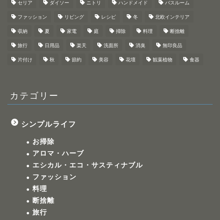
セリア
ダイソー
ニトリ
ハンドメイド
バスルーム
ファッション
リビング
レシピ
冬
北欧インテリア
収納
夏
家電
庭
掃除
料理
断捨離
旅行
日用品
楽天
洗面所
消臭
無印良品
片付け
秋
節約
美容
花壇
観葉植物
食器
カテゴリー
シンプルライフ
お掃除
アロマ・ハーブ
エシカル・エコ・サスティナブル
ファッション
料理
断捨離
旅行