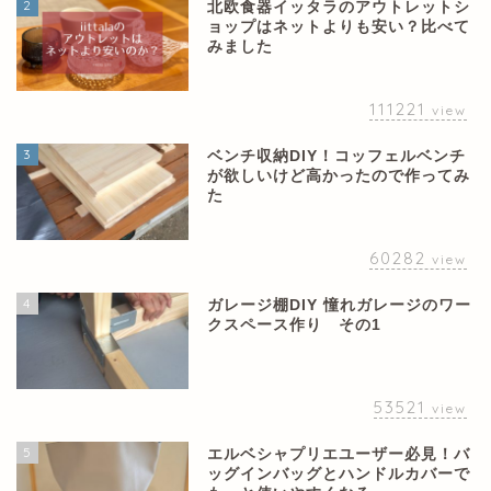
2
北欧食器イッタラのアウトレットシ
ョップはネットよりも安い？比べて
みました
111221
view
3
ベンチ収納DIY！コッフェルベンチ
が欲しいけど高かったので作ってみ
た
60282
view
4
ガレージ棚DIY 憧れガレージのワー
クスペース作り その1
53521
view
5
エルベシャプリエユーザー必見！バ
ッグインバッグとハンドルカバーで