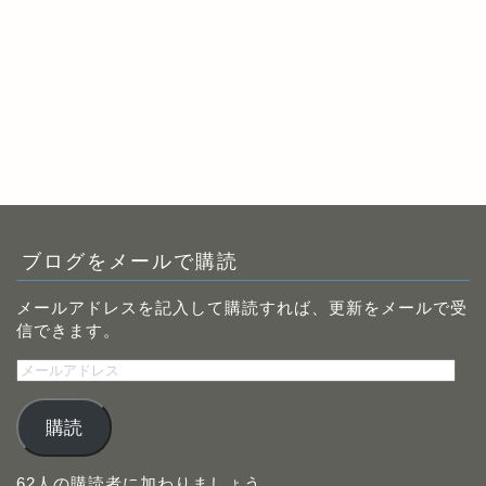
ブログをメールで購読
メールアドレスを記入して購読すれば、更新をメールで受
信できます。
メ
ー
ル
購読
ア
ド
レ
62人の購読者に加わりましょう