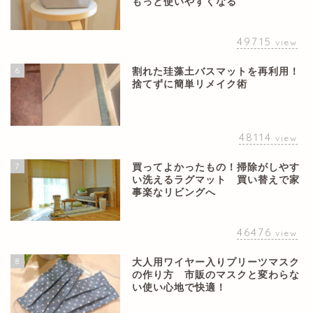
もっと使いやすくなる
49715
view
6
割れた珪藻土バスマットを再利用！
捨てずに簡単リメイク術
48114
view
7
買ってよかったもの！掃除がしやす
い洗えるラグマット 買い替えで家
事楽なリビングへ
46476
view
8
大人用ワイヤー入りプリーツマスク
の作り方 市販のマスクと変わらな
い使い心地で快適！