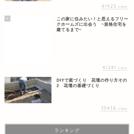
41923
view
9
この家に住みたい！と思えるフリー
クホームズに出会う ~規格住宅を
建てるまで~
41241
view
10
DIYで庭づくり 花壇の作り方その
2 花壇の基礎づくり
35438
view
ランキング