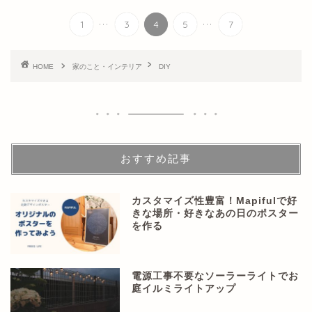
...
...
1
3
4
5
7
HOME
家のこと・インテリア
DIY
おすすめ記事
カスタマイズ性豊富！Mapifulで好
きな場所・好きなあの日のポスター
を作る
電源工事不要なソーラーライトでお
庭イルミライトアップ