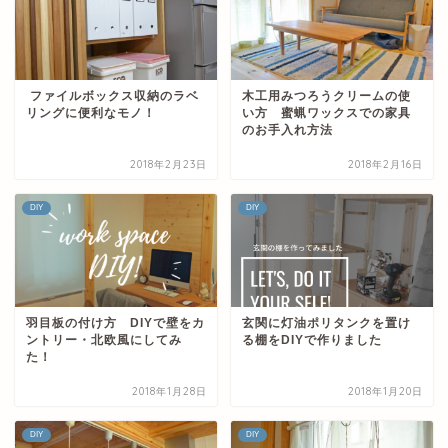
ファイルボックス収納のラベ
木工用みつろうクリームの使
リングに便利なモノ！
い方 蜜蝋ワックスでの家具
のお手入れ方法
2018年2月23日
2018年2月16日
DIY
DIY
羽目板の付け方 DIYで壁をカ
玄関に灯油ポリタンクを置け
ントリー・北欧風にしてみ
る棚をDIYで作りました
た！
2018年1月28日
2018年1月20日
DIY
DIY