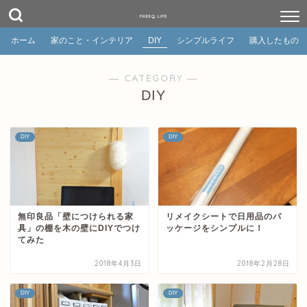
FREEQ LIFE
ホーム
家のこと・インテリア
DIY
シンプルライフ
購入したもの
― CATEGORY ―
DIY
DIY
DIY
無印良品「壁につけられる家
リメイクシートで日用品のパ
具」の棚を木の壁にDIYでつけ
ッケージをシンプルに！
てみた
2018年4月3日
2018年2月28日
DIY
DIY