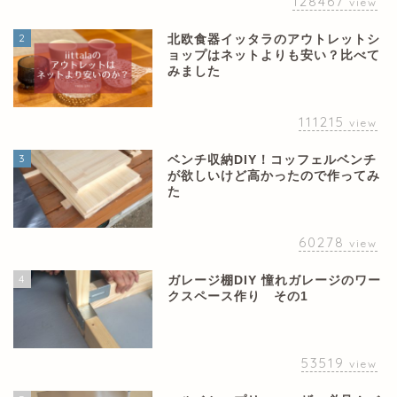
128467
view
2
北欧食器イッタラのアウトレットシ
ョップはネットよりも安い？比べて
みました
111215
view
3
ベンチ収納DIY！コッフェルベンチ
が欲しいけど高かったので作ってみ
た
60278
view
4
ガレージ棚DIY 憧れガレージのワー
クスペース作り その1
53519
view