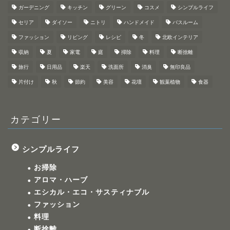
ガーデニング
キッチン
グリーン
コスメ
シンプルライフ
セリア
ダイソー
ニトリ
ハンドメイド
バスルーム
ファッション
リビング
レシピ
冬
北欧インテリア
収納
夏
家電
庭
掃除
料理
断捨離
旅行
日用品
楽天
洗面所
消臭
無印良品
片付け
秋
節約
美容
花壇
観葉植物
食器
カテゴリー
シンプルライフ
お掃除
アロマ・ハーブ
エシカル・エコ・サスティナブル
ファッション
料理
断捨離