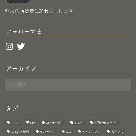
ド
レ
62人の購読者に加わりましょう
ス
フォローする
Instagram
Twitter
アーカイブ
ア
ー
カ
イ
ブ
タグ
100均
DIY
webサービス
おやつ
お買い物マラソン
ふるさと納税
インテリア
エコ
オイシックス
カインズ