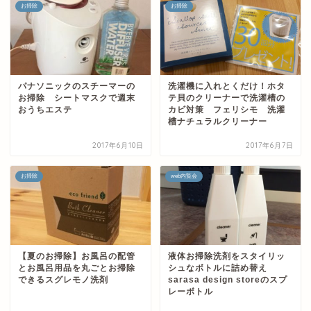
お掃除
お掃除
パナソニックのスチーマーの
洗濯機に入れとくだけ！ホタ
お掃除 シートマスクで週末
テ貝のクリーナーで洗濯槽の
おうちエステ
カビ対策 フェリシモ 洗濯
槽ナチュラルクリーナー
2017年6月10日
2017年6月7日
お掃除
web内覧会
【夏のお掃除】お風呂の配管
液体お掃除洗剤をスタイリッ
とお風呂用品を丸ごとお掃除
シュなボトルに詰め替え
できるスグレモノ洗剤
sarasa design storeのスプ
レーボトル