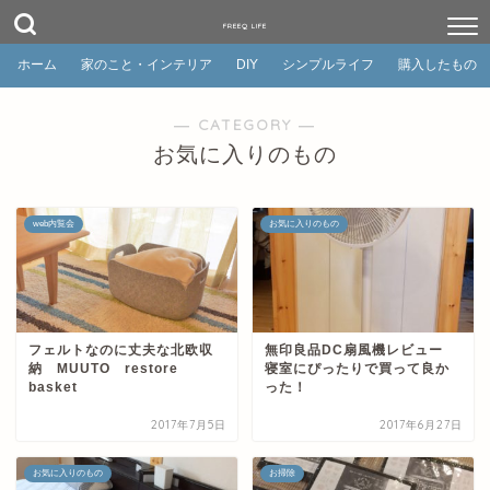
FREEQ LIFE
ホーム
家のこと・インテリア
DIY
シンプルライフ
購入したもの
― CATEGORY ―
お気に入りのもの
web内覧会
お気に入りのもの
フェルトなのに丈夫な北欧収
無印良品DC扇風機レビュー
納 MUUTO restore
寝室にぴったりで買って良か
basket
った！
2017年7月5日
2017年6月27日
お気に入りのもの
お掃除