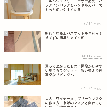
5
エルベシャプリエユーザー必見！バ
ッグインバッグとハンドルカバーで
もっと使いやすくなる
49714
view
6
割れた珪藻土バスマットを再利用！
捨てずに簡単リメイク術
48114
view
7
買ってよかったもの！掃除がしやす
い洗えるラグマット 買い替えで家
事楽なリビングへ
46476
view
8
大人用ワイヤー入りプリーツマスク
の作り方 市販のマスクと変わらな