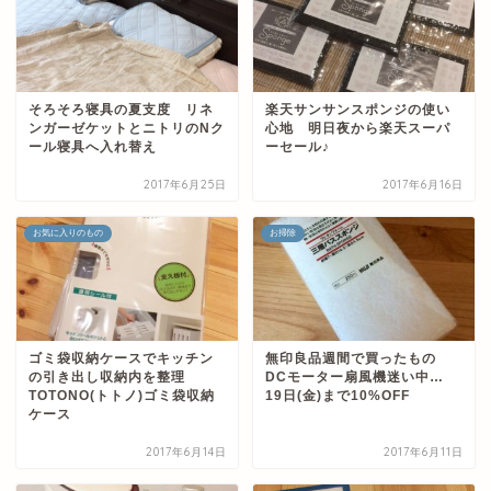
そろそろ寝具の夏支度 リネ
楽天サンサンスポンジの使い
ンガーゼケットとニトリのNク
心地 明日夜から楽天スーパ
ール寝具へ入れ替え
ーセール♪
2017年6月25日
2017年6月16日
お気に入りのもの
お掃除
ゴミ袋収納ケースでキッチン
無印良品週間で買ったもの
の引き出し収納内を整理
DCモーター扇風機迷い中…
TOTONO(トトノ)ゴミ袋収納
19日(金)まで10%OFF
ケース
2017年6月14日
2017年6月11日