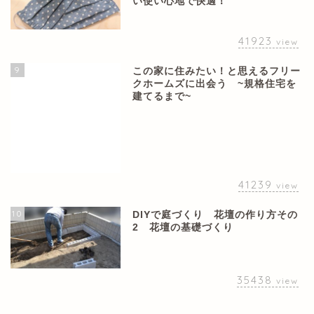
い使い心地で快適！
41923
view
9
この家に住みたい！と思えるフリー
クホームズに出会う ~規格住宅を
建てるまで~
41239
view
10
DIYで庭づくり 花壇の作り方その
2 花壇の基礎づくり
35438
view