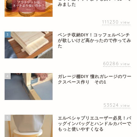
みました
111230
view
3
ベンチ収納DIY！コッフェルベンチ
が欲しいけど高かったので作ってみ
た
60286
view
4
ガレージ棚DIY 憧れガレージのワー
クスペース作り その1
53524
view
5
エルベシャプリエユーザー必見！バ
ッグインバッグとハンドルカバーで
もっと使いやすくなる