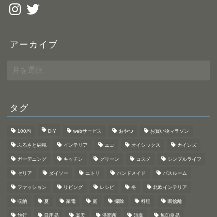
Instagram
Twitter
アーカイブ
ア
ー
カ
イ
ブ
タグ
100均
DIY
webサービス
おやつ
お買い物マラソン
ふるさと納税
インテリア
エコ
オイシックス
カインズ
ガーデニング
キッチン
グリーン
コスメ
シンプルライフ
セリア
ダイソー
ニトリ
ハンドメイド
バスルーム
ファッション
リビング
レシピ
冬
北欧インテリア
収納
夏
家電
庭
掃除
料理
断捨離
旅行
日用品
楽天
洗面所
消臭
無印良品