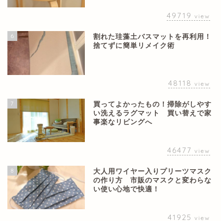
49719
view
6
割れた珪藻土バスマットを再利用！
捨てずに簡単リメイク術
48118
view
7
買ってよかったもの！掃除がしやす
い洗えるラグマット 買い替えで家
事楽なリビングへ
46477
view
8
大人用ワイヤー入りプリーツマスク
の作り方 市販のマスクと変わらな
い使い心地で快適！
41925
view