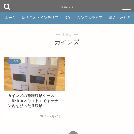
FREEQ LIFE
ホーム
家のこと・インテリア
DIY
シンプルライフ
購入したもの
― TAG ―
カインズ
カインズ
カインズの整理収納ケース
「Skittoスキット」でキッチ
ン内をぴったり収納
2017年7月25日