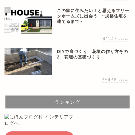
9
この家に住みたい！と思えるフリー
クホームズに出会う ~規格住宅を
建てるまで~
41243
view
10
DIYで庭づくり 花壇の作り方その
2 花壇の基礎づくり
35438
view
ランキング