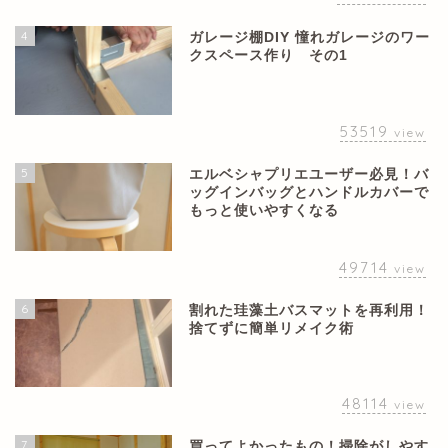
4
ガレージ棚DIY 憧れガレージのワー
クスペース作り その1
53519
view
5
エルベシャプリエユーザー必見！バ
ッグインバッグとハンドルカバーで
もっと使いやすくなる
49714
view
6
割れた珪藻土バスマットを再利用！
捨てずに簡単リメイク術
48114
view
7
買ってよかったもの！掃除がしやす