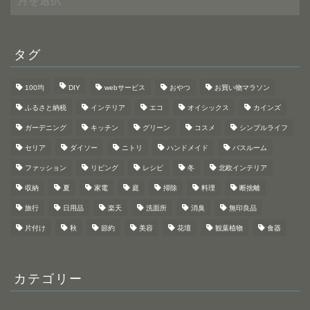
ー
カ
イ
ブ
タグ
100均
DIY
webサービス
おやつ
お買い物マラソン
ふるさと納税
インテリア
エコ
オイシックス
カインズ
ガーデニング
キッチン
グリーン
コスメ
シンプルライフ
セリア
ダイソー
ニトリ
ハンドメイド
バスルーム
ファッション
リビング
レシピ
冬
北欧インテリア
収納
夏
家電
庭
掃除
料理
断捨離
旅行
日用品
楽天
洗面所
消臭
無印良品
片付け
秋
節約
美容
花壇
観葉植物
食器
カテゴリー