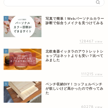
1
写真で簡単！Webパーソナルカラー
診断で似合うメイクを見つけてみる
128467
view
2
北欧食器イッタラのアウトレットシ
ョップはネットよりも安い？比べて
みました
111215
view
3
ベンチ収納DIY！コッフェルベンチ
が欲しいけど高かったので作ってみ
た
60278
view