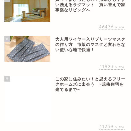
い洗えるラグマット 買い替えで家
事楽なリビングへ
46476
view
8
大人用ワイヤー入りプリーツマスク
の作り方 市販のマスクと変わらな
い使い心地で快適！
41923
view
9
この家に住みたい！と思えるフリー
クホームズに出会う ~規格住宅を
建てるまで~
41239
view