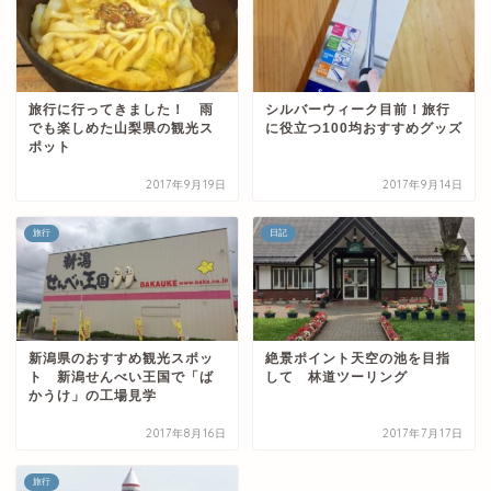
旅行に行ってきました！ 雨
シルバーウィーク目前！旅行
でも楽しめた山梨県の観光ス
に役立つ100均おすすめグッズ
ポット
2017年9月19日
2017年9月14日
旅行
日記
新潟県のおすすめ観光スポッ
絶景ポイント天空の池を目指
ト 新潟せんべい王国で「ば
して 林道ツーリング
かうけ」の工場見学
2017年8月16日
2017年7月17日
旅行