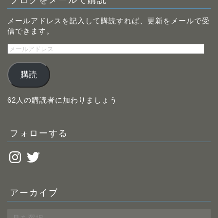
メールアドレスを記入して購読すれば、更新をメールで受
信できます。
メ
ー
ル
購読
ア
ド
レ
62人の購読者に加わりましょう
ス
フォローする
Instagram
Twitter
アーカイブ
ア