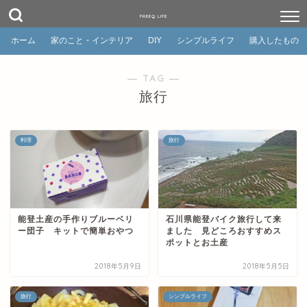
FREEQ LIFE
ホーム
家のこと・インテリア
DIY
シンプルライフ
購入したもの
― TAG ―
旅行
料理
旅行
能登土産の手作りブルーベリ
石川県能登バイク旅行して来
ー団子 キットで簡単おやつ
ました 見どころおすすめス
ポットとお土産
2018年5月9日
2018年5月5日
旅行
シンプルライフ