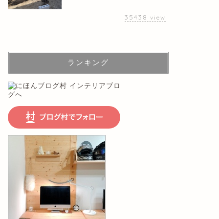
35438
view
ランキング