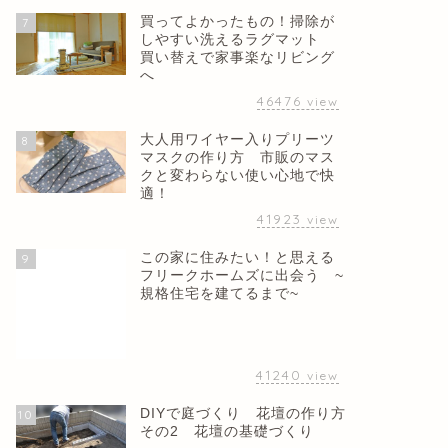
買ってよかったもの！掃除が
7
しやすい洗えるラグマット
買い替えで家事楽なリビング
へ
46476
view
大人用ワイヤー入りプリーツ
8
マスクの作り方 市販のマス
クと変わらない使い心地で快
適！
41923
view
この家に住みたい！と思える
9
フリークホームズに出会う ~
規格住宅を建てるまで~
41240
view
DIYで庭づくり 花壇の作り方
10
その2 花壇の基礎づくり