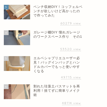
ベンチ収納DIY！コッフェルベ
3
ンチが欲しいけど高かったの
で作ってみた
60279
view
ガレージ棚DIY 憧れガレージ
4
のワークスペース作り その1
53520
view
エルベシャプリエユーザー必
5
見！バッグインバッグとハン
ドルカバーでもっと使いやす
くなる
49715
view
割れた珪藻土バスマットを再
6
利用！捨てずに簡単リメイク
術
48114
view