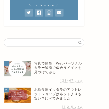
＼ Follow me ／
写真で簡単！Webパーソナル
1
カラー診断で似合うメイクを
見つけてみる
128467
view
北欧食器イッタラのアウトレ
2
ットショップはネットよりも
安い？比べてみました
111215
view