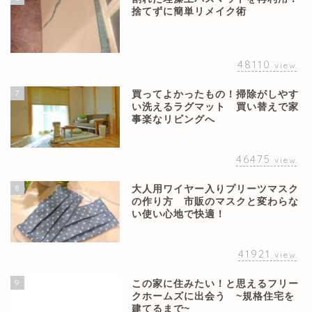
捨てずに簡単リメイク術
48110
view
7
買ってよかったもの！掃除がしやす
い洗えるラグマット 買い替えで家
事楽なリビングへ
46475
view
8
大人用ワイヤー入りプリーツマスク
の作り方 市販のマスクと変わらな
い使い心地で快適！
41921
view
9
この家に住みたい！と思えるフリー
クホームズに出会う ~規格住宅を
建てるまで~