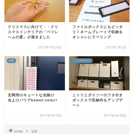
クリスマスに向けて・・クリ
ファイルボックスにもピッタ
スマスインテリアの「ベツレ
リ！ネームプレートで収納を
ヘムの星」が届きました
オシャレにラベリング
2017年11月26日
2017年7月2日
住宅
シンプルライフ
玄関用のキュートな虫除け
ニトリとダイソーのフタ付き
虫よけバリアkawaii select
ボックスで収納内をアップデ
ート
2017年5月19日
2017年4月28日
HOME
玄関