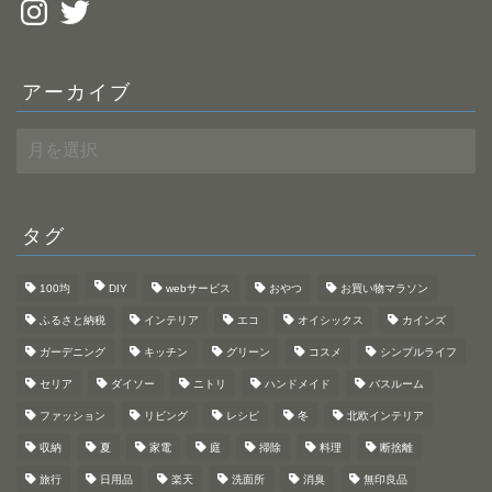
Instagram
Twitter
アーカイブ
ア
ー
カ
イ
ブ
タグ
100均
DIY
webサービス
おやつ
お買い物マラソン
ふるさと納税
インテリア
エコ
オイシックス
カインズ
ガーデニング
キッチン
グリーン
コスメ
シンプルライフ
セリア
ダイソー
ニトリ
ハンドメイド
バスルーム
ファッション
リビング
レシピ
冬
北欧インテリア
収納
夏
家電
庭
掃除
料理
断捨離
旅行
日用品
楽天
洗面所
消臭
無印良品