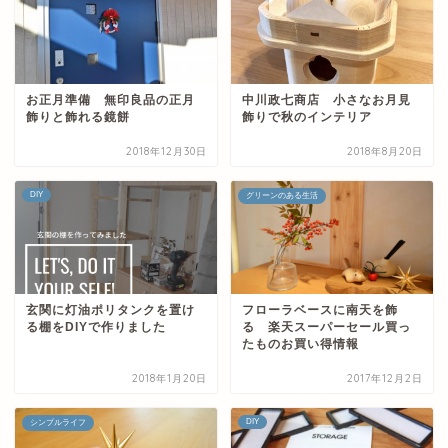
お正月準備 無印良品の正月
中川政七商店 小さなお月見
飾りと飾れる鏡餅
飾りで秋のインテリア
2018年12月30日
2018年8月20日
DIY
グリーンのある生活
玄関に灯油ポリタンクを置け
フローラベースに南天を飾
る棚をDIYで作りました
る 楽天スーパーセール買っ
たものお買い得情報
2018年1月20日
2017年12月2日
DIY
シンプルライフ