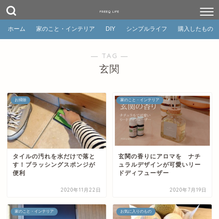
FREEQ LIFE
ホーム
家のこと・インテリア
DIY
シンプルライフ
購入したもの
― TAG ―
玄関
お掃除
家のこと・インテリア
タイルの汚れを水だけで落と
玄関の香りにアロマを ナチ
す！ブラッシングスポンジが
ュラルデザインが可愛いリー
便利
ドディフューザー
2020年11月22日
2020年7月19日
家のこと・インテリア
お気に入りのもの