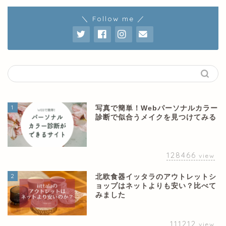
＼ Follow me ／
1
写真で簡単！Webパーソナルカラー
診断で似合うメイクを見つけてみる
128466
view
2
北欧食器イッタラのアウトレットシ
ョップはネットよりも安い？比べて
みました
111212
view