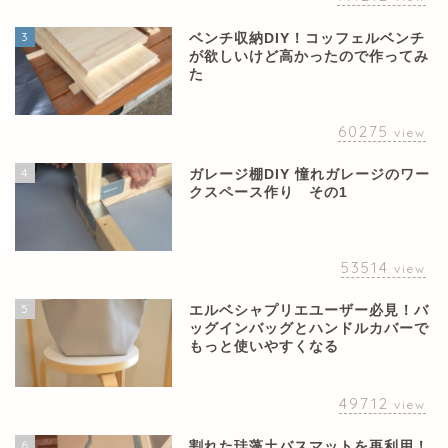
3
ベンチ収納DIY！コッフェルベンチ
が欲しいけど高かったので作ってみ
た
60275
view
4
ガレージ棚DIY 憧れガレージのワー
クスペース作り その1
53514
view
5
エルベシャプリエユーザー必見！バ
ッグインバッグとハンドルカバーで
もっと使いやすくなる
49712
view
6
割れた珪藻土バスマットを再利用！