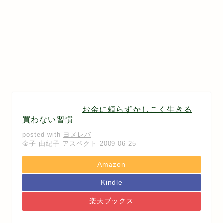
お金に頼らずかしこく生きる
買わない習慣
posted with
ヨメレバ
金子 由紀子 アスペクト 2009-06-25
Amazon
Kindle
楽天ブックス