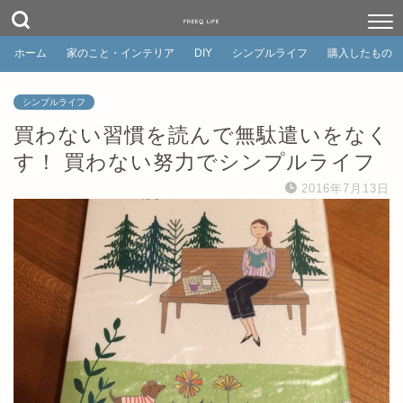
FREEQ LIFE
ホーム
家のこと・インテリア
DIY
シンプルライフ
購入したもの
シンプルライフ
買わない習慣を読んで無駄遣いをなく
す！ 買わない努力でシンプルライフ
2016年7月13日