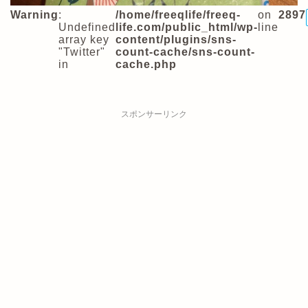
Warning
:
/home/freeqlife/freeq-
on
2897
Undefined
life.com/public_html/wp-
line
array key
content/plugins/sns-
"Twitter"
count-cache/sns-count-
in
cache.php
スポンサーリンク