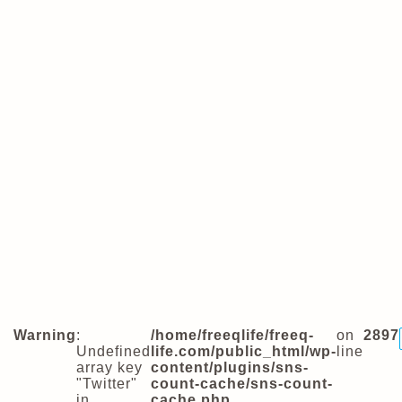
Warning
:
/home/freeqlife/freeq-
on
2897
Undefined
life.com/public_html/wp-
line
array key
content/plugins/sns-
"Twitter"
count-cache/sns-count-
in
cache.php