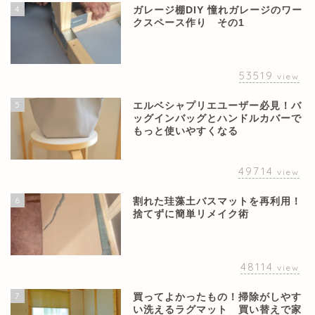
4
ガレージ棚DIY 憧れガレージのワー
クスペース作り その1
53519
view
5
エルベシャプリエユーザー必見！バ
ッグインバッグとハンドルカバーで
もっと使いやすくなる
49714
view
6
割れた珪藻土バスマットを再利用！
捨てずに簡単リメイク術
48114
view
7
買ってよかったもの！掃除がしやす
い洗えるラグマット 買い替えで家