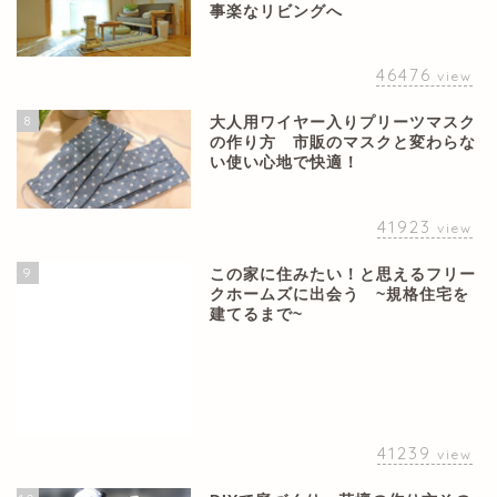
事楽なリビングへ
46476
view
8
大人用ワイヤー入りプリーツマスク
の作り方 市販のマスクと変わらな
い使い心地で快適！
41923
view
9
この家に住みたい！と思えるフリー
クホームズに出会う ~規格住宅を
建てるまで~
41239
view