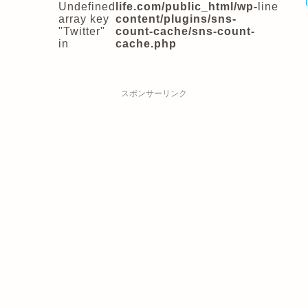
Undefined
life.com/public_html/wp-
line
array key
content/plugins/sns-
"Twitter"
count-cache/sns-count-
in
cache.php
スポンサーリンク