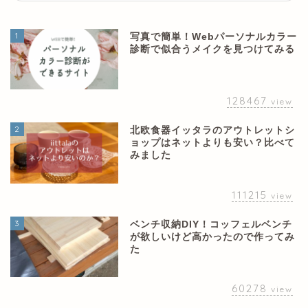
1
写真で簡単！Webパーソナルカラー
診断で似合うメイクを見つけてみる
128467
view
2
北欧食器イッタラのアウトレットシ
ョップはネットよりも安い？比べて
みました
111215
view
3
ベンチ収納DIY！コッフェルベンチ
が欲しいけど高かったので作ってみ
た
60278
view