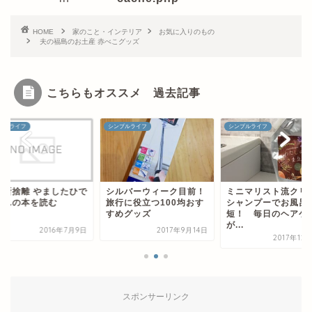
HOME
家のこと・インテリア
お気に入りのもの
夫の福島のお土産 赤べこグッズ
こちらもオススメ 過去記事
プルライフ
シンプルライフ
シンプルライフ
祖断捨離 やましたひで
シルバーウィーク目前！
ミニマリスト流クリ
さんの本を読む
旅行に役立つ100均おす
シャンプーでお風呂
すめグッズ
短！ 毎日のヘアケ
が...
2016年7月9日
2017年9月14日
2017年12
スポンサーリンク