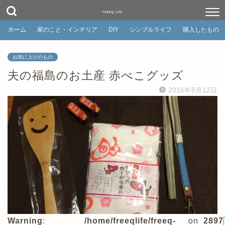
FREEQ LIFE
ホーム
家のこと・インテリア
DIY
シンプルライフ
購入したもの
お気に入りのもの
夫の福島のお土産 赤べこグッズ
2016年8月12日
Warning
:
/home/freeqlife/freeq-
on
2897