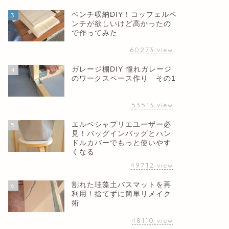
ベンチ収納DIY！コッフェルベ
3
ンチが欲しいけど高かったの
で作ってみた
60273
view
ガレージ棚DIY 憧れガレージ
4
のワークスペース作り その1
53513
view
エルベシャプリエユーザー必
5
見！バッグインバッグとハン
ドルカバーでもっと使いやす
くなる
49712
view
割れた珪藻土バスマットを再
6
利用！捨てずに簡単リメイク
術
48110
view