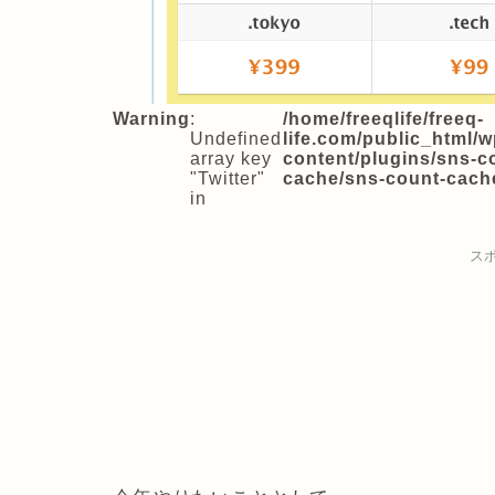
Warning
:
/home/freeqlife/freeq-
Undefined
life.com/public_html/w
array key
content/plugins/sns-c
"Twitter"
cache/sns-count-cach
in
ス