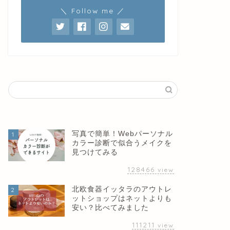
＼ Follow me ／
写真で簡単！Webパーソナル
1
カラー診断で似合うメイクを
見つけてみる
128466
view
北欧食器イッタラのアウトレ
2
ットショップはネットよりも
安い？比べてみました
111211
view