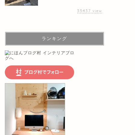
35437
view
ランキング