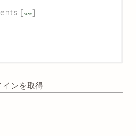
ents
[
]
hide
メインを取得