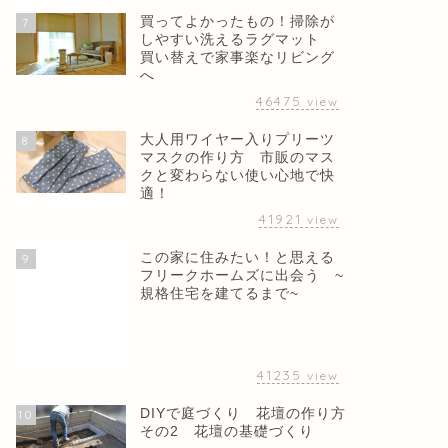
買ってよかったもの！掃除が
7
しやすい洗えるラグマット
買い替えで家事楽なリビング
へ
46475
view
大人用ワイヤー入りプリーツ
8
マスクの作り方 市販のマス
クと変わらない使い心地で快
適！
41921
view
この家に住みたい！と思える
9
フリークホームズに出会う ~
規格住宅を建てるまで~
41235
view
DIYで庭づくり 花壇の作り方
10
その2 花壇の基礎づくり