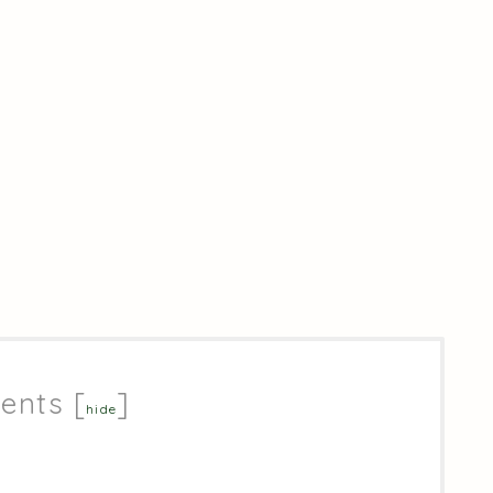
ents
[
]
hide