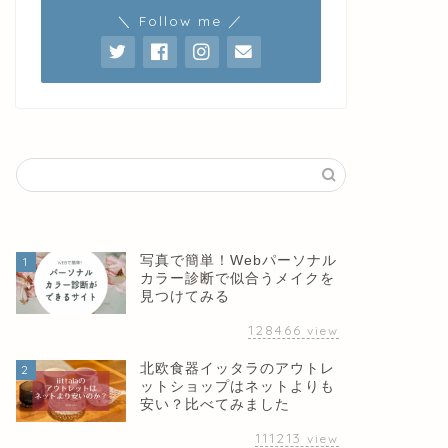
＼ Follow me ／
写真で簡単！Webパーソナル
1
カラー診断で似合うメイクを
見つけてみる
128466
view
北欧食器イッタラのアウトレ
2
ットショップはネットよりも
安い？比べてみました
111213
view