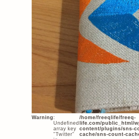
Warning
:
/home/freeqlife/freeq-
Undefined
life.com/public_html/w
array key
content/plugins/sns-c
"Twitter"
cache/sns-count-cach