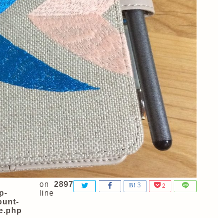
on
2897
3
2
p-
line
ount-
e.php