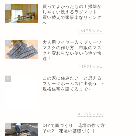
買ってよかったもの！掃除が
7
しやすい洗えるラグマット
買い替えで家事楽なリビング
へ
46475
view
大人用ワイヤー入りプリーツ
8
マスクの作り方 市販のマス
クと変わらない使い心地で快
適！
41921
view
この家に住みたい！と思える
9
フリークホームズに出会う ~
規格住宅を建てるまで~
41235
view
DIYで庭づくり 花壇の作り方
10
その2 花壇の基礎づくり