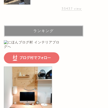
35437
view
ランキング