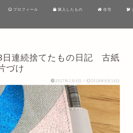
プロフィール
購入したもの
住宅
3日連続捨てたもの日記 古紙
片づけ
2017年1月4日
/
2018年8月14日