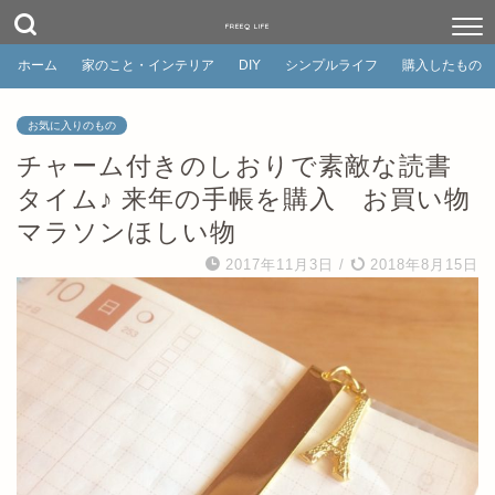
FREEQ LIFE
ホーム
家のこと・インテリア
DIY
シンプルライフ
購入したもの
お気に入りのもの
チャーム付きのしおりで素敵な読書
タイム♪ 来年の手帳を購入 お買い物
マラソンほしい物
2017年11月3日
/
2018年8月15日