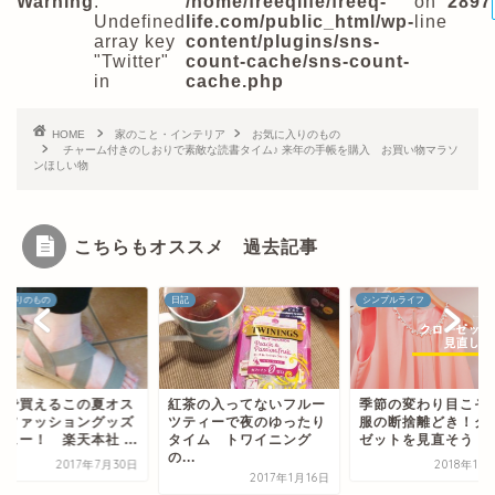
Warning
:
/home/freeqlife/freeq-
on
2897
Undefined
life.com/public_html/wp-
line
array key
content/plugins/sns-
"Twitter"
count-cache/sns-count-
in
cache.php
HOME
家のこと・インテリア
お気に入りのもの
チャーム付きのしおりで素敵な読書タイム♪ 来年の手帳を購入 お買い物マラソ
ンほしい物
こちらもオススメ 過去記事
日記
シンプルライフ
お気に入りのもの
紅茶の入ってないフルー
季節の変わり目こそ、洋
楽天で買えるこの
ツティーで夜のゆったり
服の断捨離どき！クロー
スメファッション
タイム トワイニング
ゼットを見直そう
レビュー！ 楽天本社
...
2018年11月30日
2017年
2017年1月16日