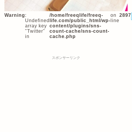
Warning
:
/home/freeqlife/freeq-
on
2897
Undefined
life.com/public_html/wp-
line
array key
content/plugins/sns-
"Twitter"
count-cache/sns-count-
in
cache.php
スポンサーリンク