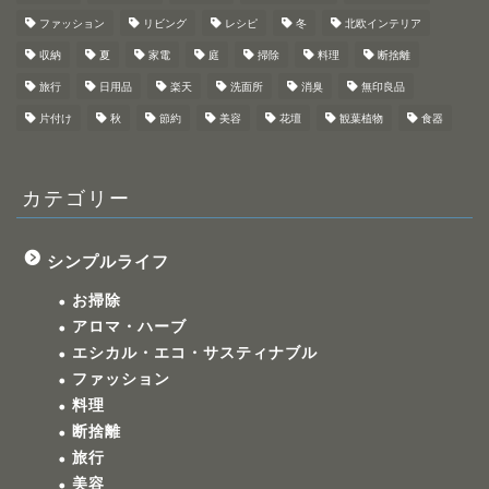
ファッション
リビング
レシピ
冬
北欧インテリア
収納
夏
家電
庭
掃除
料理
断捨離
旅行
日用品
楽天
洗面所
消臭
無印良品
片付け
秋
節約
美容
花壇
観葉植物
食器
カテゴリー
シンプルライフ
お掃除
アロマ・ハーブ
エシカル・エコ・サスティナブル
ファッション
料理
断捨離
旅行
美容