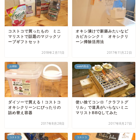
コストコで買ったもの ミニ
オキシ漬けで新築みたいなピ
マリストで話題のマジックソ
カピカシンク！ オキシクリ
ープギフトセット
ーン掃除活用法
2018年2月11日
2017年11月22日
お掃除
web内覧会
ダイソーで買える！コストコ
使い捨てコンロ「クラフトグ
オキシクリーンにぴったりの
リル」で道具がいらないミニ
詰め替え容器
マリストBBQしてみた
2017年8月28日
2017年8月27日
コストコ
コストコ