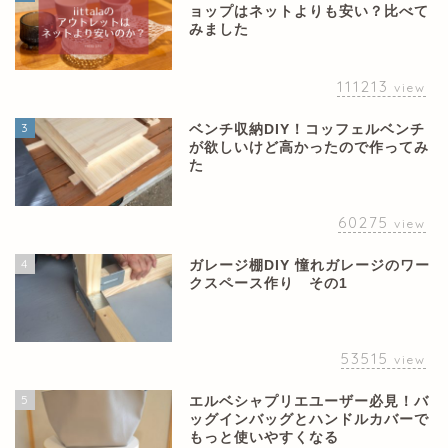
ョップはネットよりも安い？比べて
みました
111213
view
3
ベンチ収納DIY！コッフェルベンチ
が欲しいけど高かったので作ってみ
た
60275
view
4
ガレージ棚DIY 憧れガレージのワー
クスペース作り その1
53515
view
5
エルベシャプリエユーザー必見！バ
ッグインバッグとハンドルカバーで
もっと使いやすくなる