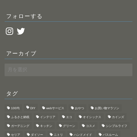
ス
フォローする
Instagram
Twitter
アーカイブ
ア
ー
カ
イ
ブ
タグ
100均
DIY
webサービス
おやつ
お買い物マラソン
ふるさと納税
インテリア
エコ
オイシックス
カインズ
ガーデニング
キッチン
グリーン
コスメ
シンプルライフ
セリア
ダイソー
ニトリ
ハンドメイド
バスルーム