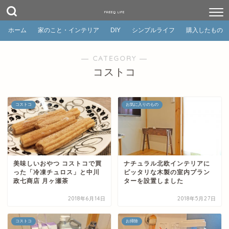
FREEQ LIFE
ホーム
家のこと・インテリア
DIY
シンプルライフ
購入したもの
― CATEGORY ―
コストコ
コストコ
お気に入りのもの
美味しいおやつ コストコで買
ナチュラル北欧インテリアに
った「冷凍チュロス」と中川
ピッタリな木製の室内プラン
政七商店 月ヶ瀬茶
ターを設置しました
2018年6月14日
2018年5月27日
コストコ
お掃除