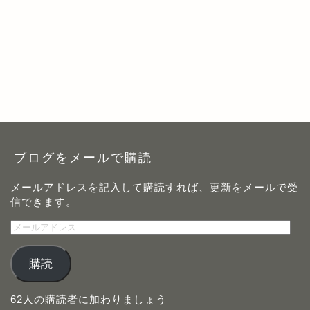
ブログをメールで購読
メールアドレスを記入して購読すれば、更新をメールで受
信できます。
メ
ー
ル
購読
ア
ド
レ
62人の購読者に加わりましょう