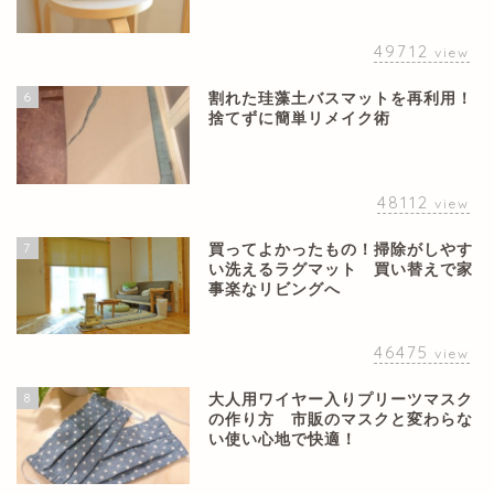
49712
view
6
割れた珪藻土バスマットを再利用！
捨てずに簡単リメイク術
48112
view
7
買ってよかったもの！掃除がしやす
い洗えるラグマット 買い替えで家
事楽なリビングへ
46475
view
8
大人用ワイヤー入りプリーツマスク
の作り方 市販のマスクと変わらな
い使い心地で快適！