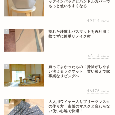
ッグインバッグとハンドルカバーで
もっと使いやすくなる
49714
view
6
割れた珪藻土バスマットを再利用！
捨てずに簡単リメイク術
48114
view
7
買ってよかったもの！掃除がしやす
い洗えるラグマット 買い替えで家
事楽なリビングへ
46476
view
8
大人用ワイヤー入りプリーツマスク
の作り方 市販のマスクと変わらな
い使い心地で快適！