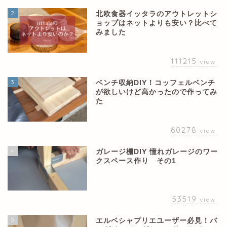
2
北欧食器イッタラのアウトレットシ
ョップはネットよりも安い？比べて
みました
111215
view
3
ベンチ収納DIY！コッフェルベンチ
が欲しいけど高かったので作ってみ
た
60278
view
4
ガレージ棚DIY 憧れガレージのワー
クスペース作り その1
53519
view
5
エルベシャプリエユーザー必見！バ