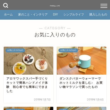
FREEQ LIFE
ホーム
家のこと・インテリア
DIY
シンプルライフ
購入したもの
― CATEGORY ―
お気に入りのもの
お気に入りのもの
お気に入りのもの
アロマワックスバー手づくり
ダンスクバターウォーマーで
キットで簡単ハンドメイド体
ホットミルクを楽しむ♪ お買
験 初心者でも簡単にできま
い物マラソンで買ったもの
した
2018年1月7日
2018年1月6日