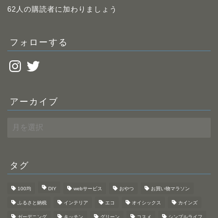
レ
62人の購読者に加わりましょう
ス
フォローする
Instagram
Twitter
アーカイブ
ア
ー
カ
イ
ブ
タグ
100均
DIY
webサービス
おやつ
お買い物マラソン
ふるさと納税
インテリア
エコ
オイシックス
カインズ
ガーデニング
キッチン
グリーン
コスメ
シンプルライフ