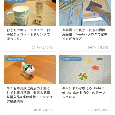
お気に入りのもの
お掃除
おうちでホットショコラ お
今年買って良かったもの掃除
手軽チョコレートドリンクで
用品編 Duotexクロスで家中
ほっこり♪
ピカピカなど
2017年12月27日
2017年12月23日
お気に入りのもの
お気に入りのもの
早くも中川政七商店の干支く
キャンドルが映える♪Fabric
じでお正月準備 楽天大感謝
of the day KIRO のテーブ
祭購入品&北欧雑貨・インテリ
ルクロス
ア福袋情報
2017年12月16日
2017年12月10日