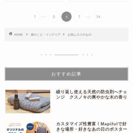
...
...
1
5
6
7
14
HOME
家のこと・インテリア
お気に入りのもの
おすすめ記事
繰り返し使える天然の防虫剤へチェ
ンジ クスノキの爽やかな木の香り
カスタマイズ性豊富！Mapifulで好
きな場所・好きなあの日のポスター