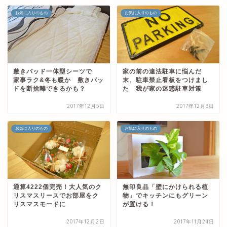
お気に入りのもの
お気に入りのもの
敷きパッド一体型シーツで
家の前の違法駐車に悩んだ
家事ラク&冬も暖か 敷きパッ
末、駐車禁止看板をつけまし
ドを断捨離できるかも？
た 我が家の迷惑駐車対策
2017年12月5日
2017年12月3日
お気に入りのもの
お気に入りのもの
通算4222個完売！大人気のク
無印良品「壁にかけられる植
リスマスリースでお部屋をク
物」でキッチンにもグリーン
リスマスモードに
が置ける！
2017年12月2日
2017年11月24日