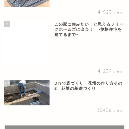
41923
view
9
この家に住みたい！と思えるフリー
クホームズに出会う ~規格住宅を
建てるまで~
41239
view
10
DIYで庭づくり 花壇の作り方その
2 花壇の基礎づくり
35438
view