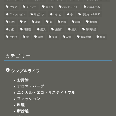
セリア
ダイソー
ニトリ
ハンドメイド
バスルーム
ファッション
リビング
レシピ
冬
北欧インテリア
収納
夏
家電
庭
掃除
料理
断捨離
旅行
日用品
楽天
洗面所
消臭
無印良品
片付け
秋
節約
美容
花壇
観葉植物
食器
カテゴリー
シンプルライフ
お掃除
アロマ・ハーブ
エシカル・エコ・サスティナブル
ファッション
料理
断捨離