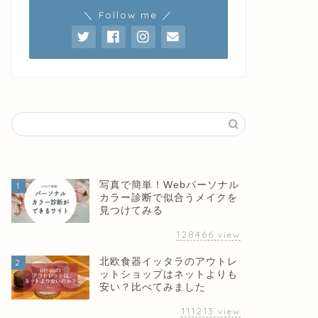
＼ Follow me ／
写真で簡単！Webパーソナル
1
カラー診断で似合うメイクを
見つけてみる
128466
view
北欧食器イッタラのアウトレ
2
ットショップはネットよりも
安い？比べてみました
111213
view