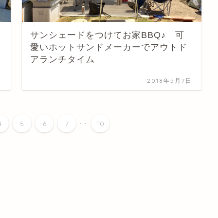
サンシェードをつけてお家BBQ♪ 可
愛いホットサンドメーカーでアウトド
アランチタイム
日
2018年5月7日
...
4
5
6
7
10