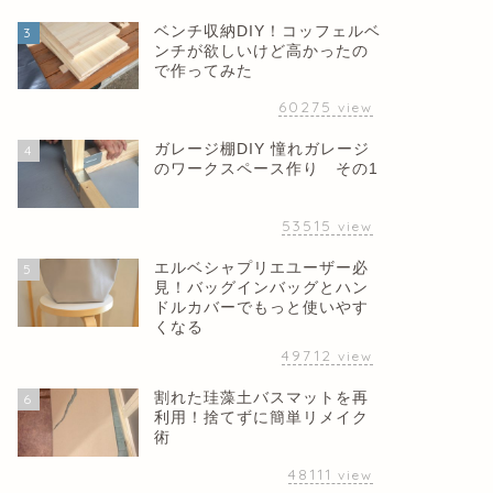
ベンチ収納DIY！コッフェルベ
3
ンチが欲しいけど高かったの
で作ってみた
60275
view
ガレージ棚DIY 憧れガレージ
4
のワークスペース作り その1
53515
view
エルベシャプリエユーザー必
5
見！バッグインバッグとハン
ドルカバーでもっと使いやす
くなる
49712
view
割れた珪藻土バスマットを再
6
利用！捨てずに簡単リメイク
術
48111
view