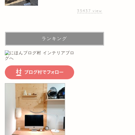
35437
view
ランキング