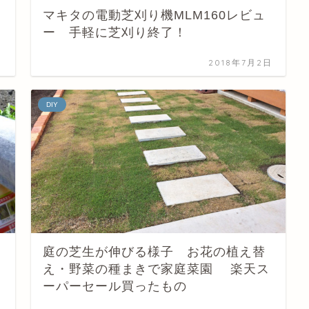
ォ
マキタの電動芝刈り機MLM160レビュ
ー 手軽に芝刈り終了！
日
2018年7月2日
DIY
庭の芝生が伸びる様子 お花の植え替
え・野菜の種まきで家庭菜園 楽天ス
ーパーセール買ったもの