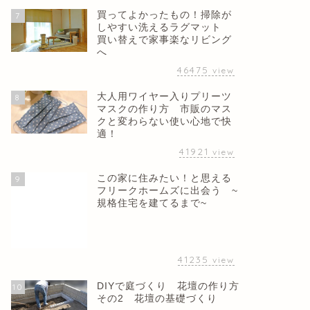
買ってよかったもの！掃除が
7
しやすい洗えるラグマット
買い替えで家事楽なリビング
へ
46475
view
大人用ワイヤー入りプリーツ
8
マスクの作り方 市販のマス
クと変わらない使い心地で快
適！
41921
view
この家に住みたい！と思える
9
フリークホームズに出会う ~
規格住宅を建てるまで~
41235
view
DIYで庭づくり 花壇の作り方
10
その2 花壇の基礎づくり