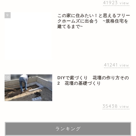
41923
view
9
この家に住みたい！と思えるフリー
クホームズに出会う ~規格住宅を
建てるまで~
41241
view
10
DIYで庭づくり 花壇の作り方その
2 花壇の基礎づくり
35438
view
ランキング