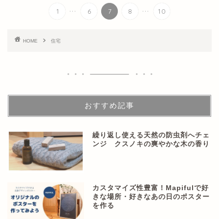
...
...
1
6
7
8
10
HOME
住宅
おすすめ記事
繰り返し使える天然の防虫剤へチェ
ンジ クスノキの爽やかな木の香り
カスタマイズ性豊富！Mapifulで好
きな場所・好きなあの日のポスター
を作る