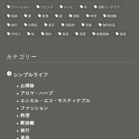
ファッション
リビング
レシピ
冬
北欧インテリア
収納
夏
家電
庭
掃除
料理
断捨離
旅行
日用品
楽天
洗面所
消臭
無印良品
片付け
秋
節約
美容
花壇
観葉植物
食器
カテゴリー
シンプルライフ
お掃除
アロマ・ハーブ
エシカル・エコ・サスティナブル
ファッション
料理
断捨離
旅行
美容