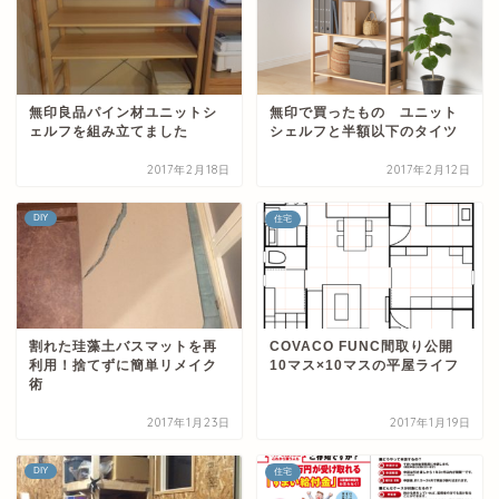
無印良品パイン材ユニットシ
無印で買ったもの ユニット
ェルフを組み立てました
シェルフと半額以下のタイツ
2017年2月18日
2017年2月12日
DIY
住宅
割れた珪藻土バスマットを再
COVACO FUNC間取り公開
利用！捨てずに簡単リメイク
10マス×10マスの平屋ライフ
術
2017年1月23日
2017年1月19日
DIY
住宅