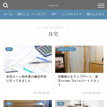
FREEQ LIFE
ホーム
家のこと・インテリア
DIY
シンプルライフ
購入したもの
― CATEGORY ―
住宅
住宅
お気に入りのもの
住宅ローン初年度の確定申告
衣類掛けをアップデート。楽
に行ってきました
天scope Tra-raコートスタン
ド
2017年3月1日
2017年2月26日
内装
内装