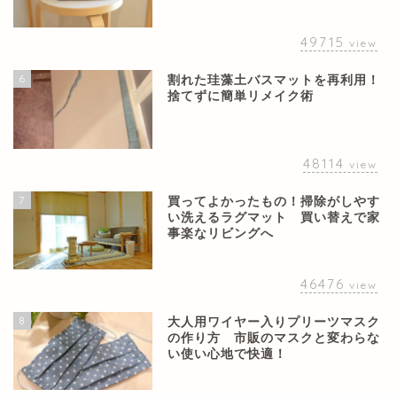
49715
view
6
割れた珪藻土バスマットを再利用！
捨てずに簡単リメイク術
48114
view
7
買ってよかったもの！掃除がしやす
い洗えるラグマット 買い替えで家
事楽なリビングへ
46476
view
8
大人用ワイヤー入りプリーツマスク
の作り方 市販のマスクと変わらな
い使い心地で快適！