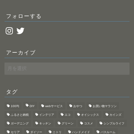
ス
フォローする
Instagram
Twitter
アーカイブ
ア
ー
カ
イ
ブ
タグ
100均
DIY
webサービス
おやつ
お買い物マラソン
ふるさと納税
インテリア
エコ
オイシックス
カインズ
ガーデニング
キッチン
グリーン
コスメ
シンプルライフ
セリア
ダイソー
ニトリ
ハンドメイド
バスルーム