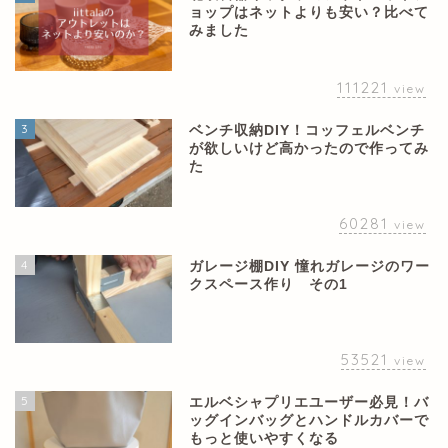
ョップはネットよりも安い？比べて
みました
111221
view
3
ベンチ収納DIY！コッフェルベンチ
が欲しいけど高かったので作ってみ
た
60281
view
4
ガレージ棚DIY 憧れガレージのワー
クスペース作り その1
53521
view
5
エルベシャプリエユーザー必見！バ
ッグインバッグとハンドルカバーで
もっと使いやすくなる