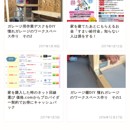
ガレージ用作業デスクをDIY
家を建てたあとにもらえるお
憧れガレージのワークスペー
金「すまい給付金」知らない
ス作り その2
人は損をする！
2017年1月18日
2017年1月12日
DIY
住宅
家を購入した時のネット回線
ガレージ棚DIY 憧れガレージ
選び 価格.comからプロパイダ
のワークスペース作り その1
ー契約でお得にキャッシュバ
ック
2017年1月3日
2016年12月27日