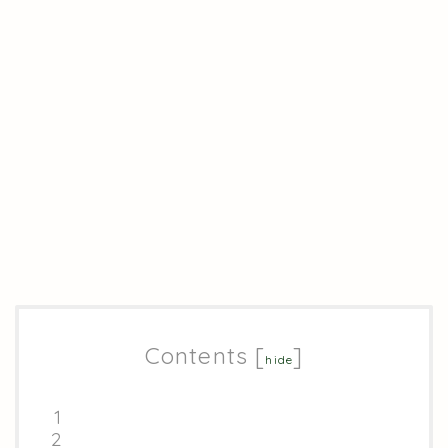
Contents
[
]
hide