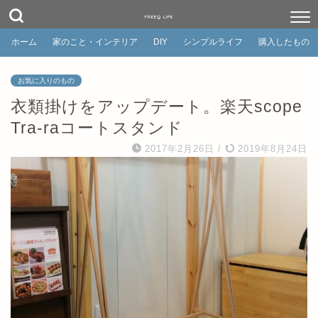
FREEQ LIFE
ホーム
家のこと・インテリア
DIY
シンプルライフ
購入したもの
お気に入りのもの
衣類掛けをアップデート。楽天scope
Tra-raコートスタンド
2017年2月26日
/
2019年8月24日