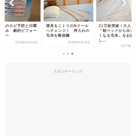
のカビ予防と日曜
寝具をニトリのNクール
21万枚突破！大人気の
み 劇的ビフォー
へチェンジ！ 押入れの
「朝ベッドから出られな
ー
毛布を断捨離
くなる毛布」をお試し
し...
2016年6月26日
2018年5月25日
2017年11月2
スポンサーリンク