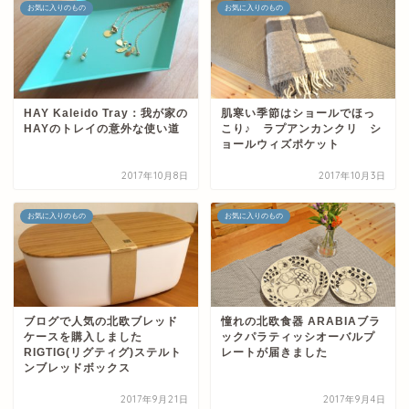
お気に入りのもの
お気に入りのもの
HAY Kaleido Tray：我が家の
肌寒い季節はショールでほっ
HAYのトレイの意外な使い道
こり♪ ラプアンカンクリ シ
ョールウィズポケット
2017年10月8日
2017年10月3日
お気に入りのもの
お気に入りのもの
ブログで人気の北欧ブレッド
憧れの北欧食器 ARABIAブラ
ケースを購入しました
ックパラティッシオーバルプ
RIGTIG(リグティグ)ステルト
レートが届きました
ンブレッドボックス
2017年9月21日
2017年9月4日