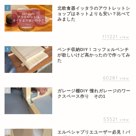
2
北欧食器イッタラのアウトレットシ
ョップはネットよりも安い？比べて
みました
111221
view
3
ベンチ収納DIY！コッフェルベンチ
が欲しいけど高かったので作ってみ
た
60281
view
4
ガレージ棚DIY 憧れガレージのワー
クスペース作り その1
53521
view
5
エルベシャプリエユーザー必見！バ