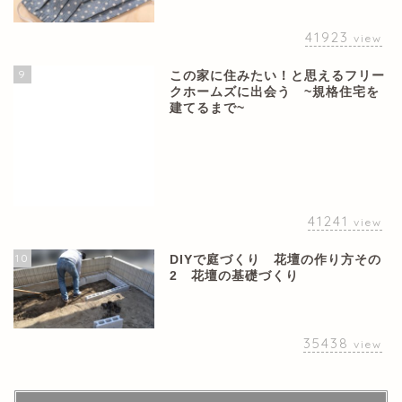
41923
view
9
この家に住みたい！と思えるフリー
クホームズに出会う ~規格住宅を
建てるまで~
41241
view
10
DIYで庭づくり 花壇の作り方その
2 花壇の基礎づくり
35438
view