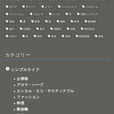
セリア
ダイソー
ニトリ
ハンドメイド
バスルーム
ファッション
リビング
レシピ
冬
北欧インテリア
収納
夏
家電
庭
掃除
料理
断捨離
旅行
日用品
楽天
洗面所
消臭
無印良品
片付け
秋
節約
美容
花壇
観葉植物
食器
カテゴリー
シンプルライフ
お掃除
アロマ・ハーブ
エシカル・エコ・サスティナブル
ファッション
料理
断捨離