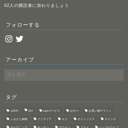
レ
62人の購読者に加わりましょう
ス
フォローする
Instagram
Twitter
アーカイブ
ア
ー
カ
イ
ブ
タグ
100均
DIY
webサービス
おやつ
お買い物マラソン
ふるさと納税
インテリア
エコ
オイシックス
カインズ
ガーデニング
キッチン
グリーン
コスメ
シンプルライフ