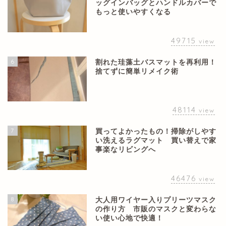
ッグインバッグとハンドルカバーで
もっと使いやすくなる
49715
view
6
割れた珪藻土バスマットを再利用！
捨てずに簡単リメイク術
48114
view
7
買ってよかったもの！掃除がしやす
い洗えるラグマット 買い替えで家
事楽なリビングへ
46476
view
8
大人用ワイヤー入りプリーツマスク
の作り方 市販のマスクと変わらな
い使い心地で快適！