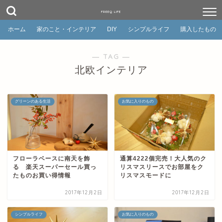
FREEQ LIFE
ホーム
家のこと・インテリア
DIY
シンプルライフ
購入したもの
― TAG ―
北欧インテリア
グリーンのある生活
お気に入りのもの
フローラベースに南天を飾
通算4222個完売！大人気のク
る 楽天スーパーセール買っ
リスマスリースでお部屋をク
たものお買い得情報
リスマスモードに
2017年12月2日
2017年12月2日
シンプルライフ
お気に入りのもの