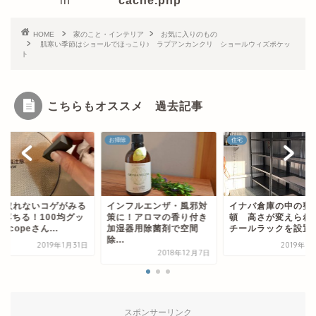
in
cache.php
HOME
家のこと・インテリア
お気に入りのもの
肌寒い季節はショールでほっこり♪ ラプアンカンクリ ショールウィズポケッ
ト
こちらもオススメ 過去記事
除
住宅
100均
ンフルエンザ・風邪対
イナバ倉庫の中の整理整
IHの取れないコゲが
に！アロマの香り付き
頓 高さが変えられるス
みる落ちる！100均
湿器用除菌剤で空間
チールラックを設置
ズ scopeさん...
.
2019年5月10日
2019年1
2018年12月7日
スポンサーリンク