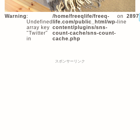
Warning
:
/home/freeqlife/freeq-
on
2897
Undefined
life.com/public_html/wp-
line
array key
content/plugins/sns-
"Twitter"
count-cache/sns-count-
in
cache.php
スポンサーリンク