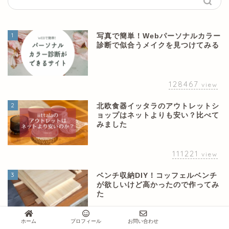
1
写真で簡単！Webパーソナルカラー
診断で似合うメイクを見つけてみる
128467
view
2
北欧食器イッタラのアウトレットシ
ョップはネットよりも安い？比べて
みました
111221
view
3
ベンチ収納DIY！コッフェルベンチ
が欲しいけど高かったので作ってみ
た
60282
ホーム
プロフィール
お問い合わせ
view