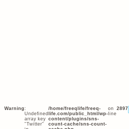
Warning
:
/home/freeqlife/freeq-
on
2897
Undefined
life.com/public_html/wp-
line
array key
content/plugins/sns-
"Twitter"
count-cache/sns-count-