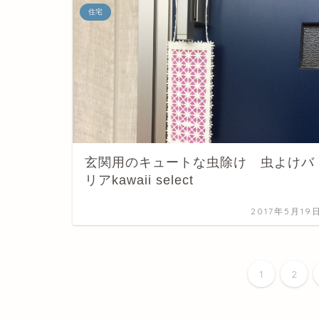
住宅
玄関用のキュートな虫除け 虫よけバ
リアkawaii select
2017年5月19
1
2