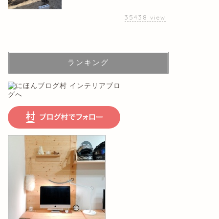
35438
view
ランキング