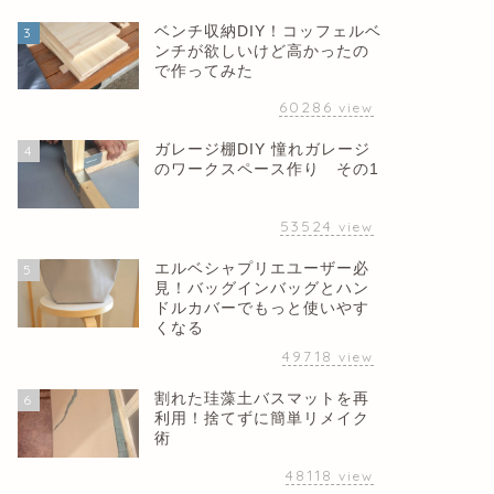
ベンチ収納DIY！コッフェルベ
3
ンチが欲しいけど高かったの
で作ってみた
60286
view
ガレージ棚DIY 憧れガレージ
4
のワークスペース作り その1
53524
view
エルベシャプリエユーザー必
5
見！バッグインバッグとハン
ドルカバーでもっと使いやす
くなる
49718
view
割れた珪藻土バスマットを再
6
利用！捨てずに簡単リメイク
術
48118
view