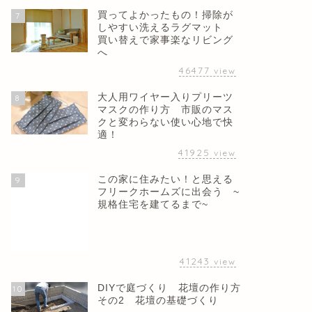
買ってよかったもの！掃除が
7
しやすい洗えるラグマット
買い替えで家事楽なリビング
へ
46477
view
大人用ワイヤー入りプリーツ
8
マスクの作り方 市販のマス
クと変わらない使い心地で快
適！
41925
view
この家に住みたい！と思える
9
フリークホームズに出会う ~
規格住宅を建てるまで~
41243
view
DIYで庭づくり 花壇の作り方
10
その2 花壇の基礎づくり