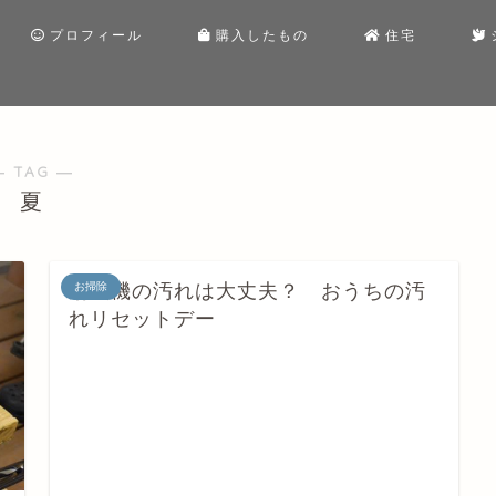
プロフィール
購入したもの
住宅
― TAG ―
夏
扇風機の汚れは大丈夫？ おうちの汚
お掃除
れリセットデー