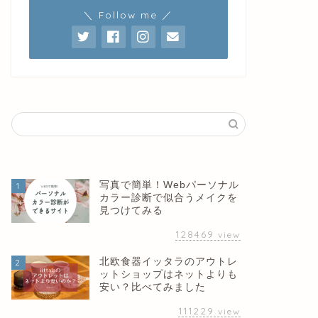
＼ Follow me ／
写真で簡単！Webパーソナル
1
カラー診断で似合うメイクを
見つけてみる
128469
view
北欧食器イッタラのアウトレ
2
ットショップはネットよりも
安い？比べてみました
111229
view