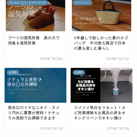
エシカル・エコ・サスティナブル
ファッション
ブーツの湿気対策 炭の力で
1年越しで欲しかった夏のカゴ
消臭＆湿気対策
バッグ 中川政七商店で日本
の夏を楽しむ暮らし
2019年7月28日
2019年7月27日
お掃除
お掃除
排水口のイヤなニオイ・ヌメ
ジメジメ気分をリセット！カ
リ汚れに重曹が便利！ナチュ
ビ対策掃除＆お風呂の床をオ
ラル洗剤でお掃除できます
キシクリーンでオキシ漬け
2019年7月21日
2019年7月13日