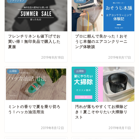
ファッション
お掃除
フレンチリネンも値下げでお
プロに頼んで良かった！おそ
買い得！無印良品で購入した
うじ本舗のエアコンクリーニ
夏服
ング体験談
2019年8月18日
2019年8月17日
お掃除
お掃除
ミントの香りで夏を乗り切ろ
汚れが落ちやすくてお掃除ど
う！ハッカ油活用法
き！夏こそやりたい大掃除リ
スト
2019年8月12日
2019年8月11日