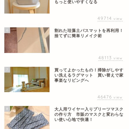
もっと使いやすくなる
49714
view
6
割れた珪藻土バスマットを再利用！
捨てずに簡単リメイク術
48113
view
7
買ってよかったもの！掃除がしやす
い洗えるラグマット 買い替えで家
事楽なリビングへ
46476
view
8
大人用ワイヤー入りプリーツマスク
の作り方 市販のマスクと変わらな
い使い心地で快適！