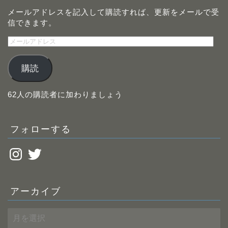
メールアドレスを記入して購読すれば、更新をメールで受
信できます。
メ
ー
ル
購読
ア
ド
レ
62人の購読者に加わりましょう
ス
フォローする
Instagram
Twitter
アーカイブ
ア
ー