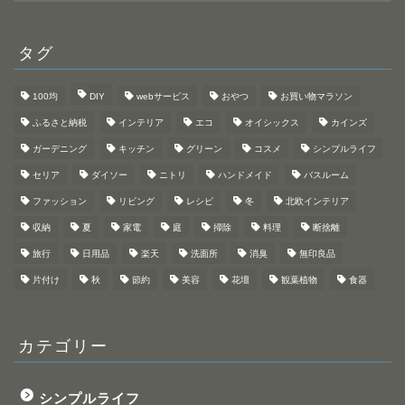
カ
イ
ブ
タグ
100均
DIY
webサービス
おやつ
お買い物マラソン
ふるさと納税
インテリア
エコ
オイシックス
カインズ
ガーデニング
キッチン
グリーン
コスメ
シンプルライフ
セリア
ダイソー
ニトリ
ハンドメイド
バスルーム
ファッション
リビング
レシピ
冬
北欧インテリア
収納
夏
家電
庭
掃除
料理
断捨離
旅行
日用品
楽天
洗面所
消臭
無印良品
片付け
秋
節約
美容
花壇
観葉植物
食器
カテゴリー
シンプルライフ