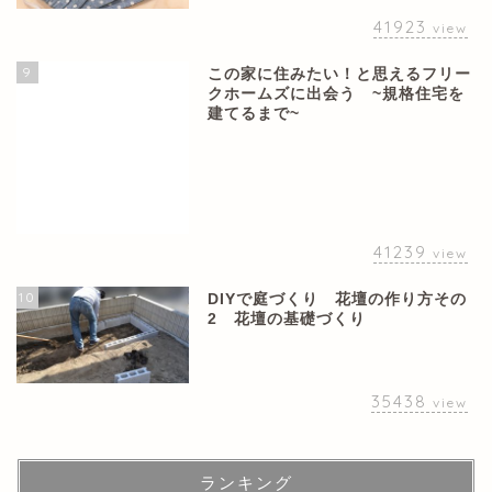
41923
view
9
この家に住みたい！と思えるフリー
クホームズに出会う ~規格住宅を
建てるまで~
41239
view
10
DIYで庭づくり 花壇の作り方その
2 花壇の基礎づくり
35438
view
ランキング