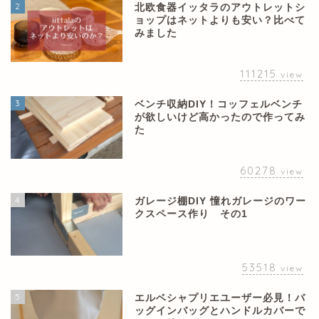
2
北欧食器イッタラのアウトレットシ
ョップはネットよりも安い？比べて
みました
111215
view
3
ベンチ収納DIY！コッフェルベンチ
が欲しいけど高かったので作ってみ
た
60278
view
4
ガレージ棚DIY 憧れガレージのワー
クスペース作り その1
53518
view
5
エルベシャプリエユーザー必見！バ
ッグインバッグとハンドルカバーで