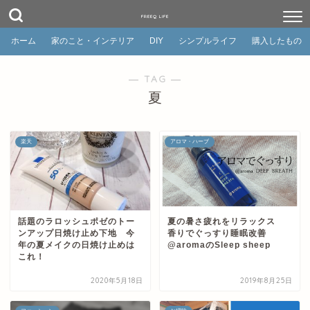
FREEQ LIFE
ホーム
家のこと・インテリア
DIY
シンプルライフ
購入したもの
― TAG ―
夏
楽天
アロマ・ハーブ
話題のラロッシュポゼのトー
夏の暑さ疲れをリラックス
ンアップ日焼け止め下地 今
香りでぐっすり睡眠改善
年の夏メイクの日焼け止めは
@aromaのSleep sheep
これ！
2020年5月18日
2019年8月25日