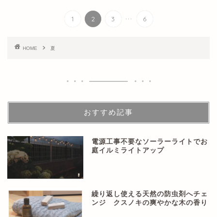
...
1
2
3
6
HOME
夏
おすすめ記事
電源工事不要なソーラーライトでお
庭イルミライトアップ
繰り返し使える天然の防虫剤へチェ
ンジ クスノキの爽やかな木の香り