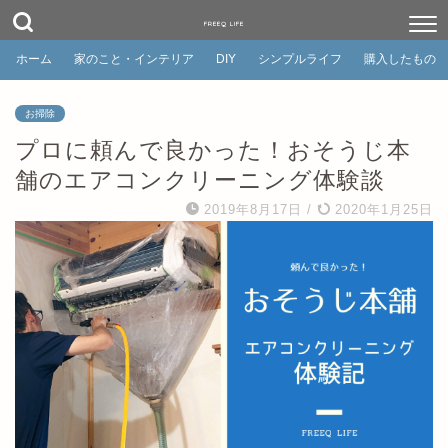
FREEQ LIFE
ホーム
家のこと・インテリア
DIY
シンプルライフ
購入したもの
お掃除
プロに頼んで良かった！おそうじ本
舗のエアコンクリーニング体験談
2019年8月17日
/
2020年1月25日