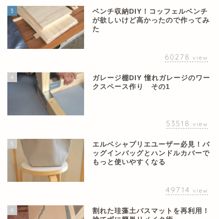
3
ベンチ収納DIY！コッフェルベンチ
が欲しいけど高かったので作ってみ
た
60278
view
4
ガレージ棚DIY 憧れガレージのワー
クスペース作り その1
53518
view
5
エルベシャプリエユーザー必見！バ
ッグインバッグとハンドルカバーで
もっと使いやすくなる
49714
view
6
割れた珪藻土バスマットを再利用！