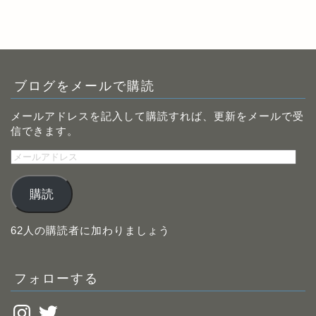
ブログをメールで購読
メールアドレスを記入して購読すれば、更新をメールで受
信できます。
メ
ー
ル
購読
ア
ド
レ
62人の購読者に加わりましょう
ス
フォローする
Instagram
Twitter