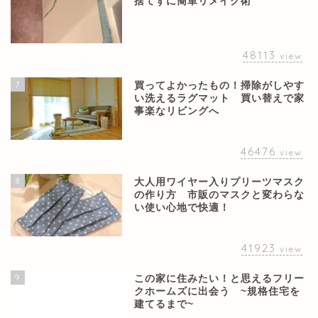
捨てずに簡単リメイク術
48113
view
7
買ってよかったもの！掃除がしやす
い洗えるラグマット 買い替えで家
事楽なリビングへ
46476
view
8
大人用ワイヤー入りプリーツマスク
の作り方 市販のマスクと変わらな
い使い心地で快適！
41923
view
9
この家に住みたい！と思えるフリー
クホームズに出会う ~規格住宅を
建てるまで~