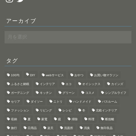
アーカイブ
ア
ー
カ
イ
ブ
タグ
100均
DIY
webサービス
おやつ
お買い物マラソン
ふるさと納税
インテリア
エコ
オイシックス
カインズ
ガーデニング
キッチン
グリーン
コスメ
シンプルライフ
セリア
ダイソー
ニトリ
ハンドメイド
バスルーム
ファッション
リビング
レシピ
冬
北欧インテリア
収納
夏
家電
庭
掃除
料理
断捨離
旅行
日用品
楽天
洗面所
消臭
無印良品