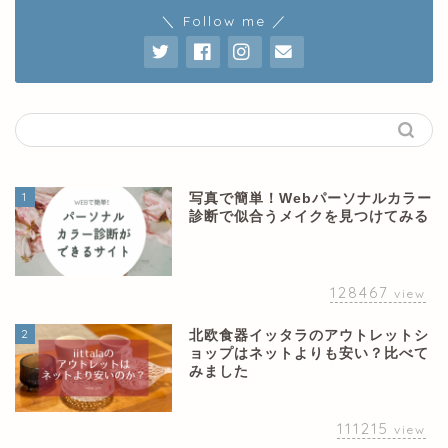
＼ Follow me ／
1
写真で簡単！Webパーソナルカラー
診断で似合うメイクを見つけてみる
128467
view
2
北欧食器イッタラのアウトレットシ
ョップはネットよりも安い？比べて
みました
111215
view