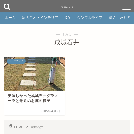
FREEQ LIFE
ホーム
家のこと・インテリア
DIY
シンプルライフ
購入したもの
― TAG ―
成城石井
ガーデニング
美味しかった成城石井グラノ
ーラと最近のお庭の様子
2019年4月2日
HOME
成城石井