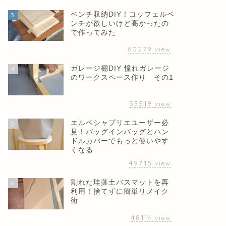
ベンチ収納DIY！コッフェルベ
3
ンチが欲しいけど高かったの
で作ってみた
60279
view
ガレージ棚DIY 憧れガレージ
4
のワークスペース作り その1
53519
view
エルベシャプリエユーザー必
5
見！バッグインバッグとハン
ドルカバーでもっと使いやす
くなる
49715
view
割れた珪藻土バスマットを再
6
利用！捨てずに簡単リメイク
術
48114
view