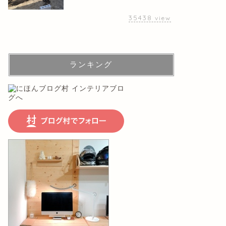
35438
view
ランキング