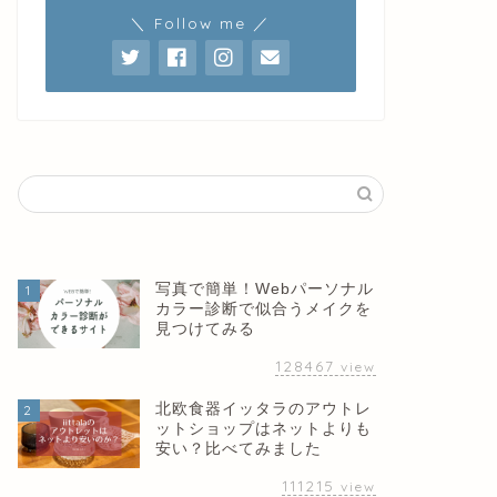
＼ Follow me ／
写真で簡単！Webパーソナル
1
カラー診断で似合うメイクを
見つけてみる
128467
view
北欧食器イッタラのアウトレ
2
ットショップはネットよりも
安い？比べてみました
111215
view