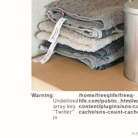
Warning
:
/home/freeqlife/freeq-
Undefined
life.com/public_html/w
array key
content/plugins/sns-c
"Twitter"
cache/sns-count-cach
in
ス