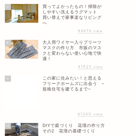
買ってよかったもの！掃除が
7
しやすい洗えるラグマット
買い替えで家事楽なリビング
へ
46476
view
大人用ワイヤー入りプリーツ
8
マスクの作り方 市販のマス
クと変わらない使い心地で快
適！
41923
view
この家に住みたい！と思える
9
フリークホームズに出会う ~
規格住宅を建てるまで~
41240
view
DIYで庭づくり 花壇の作り方
10
その2 花壇の基礎づくり