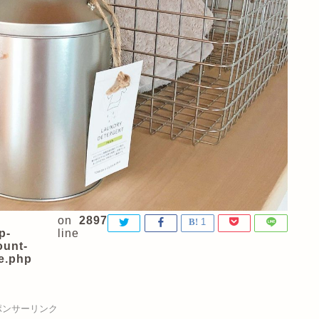
on
2897
1
p-
line
ount-
e.php
ポンサーリンク