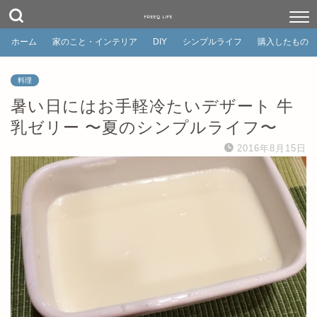
FREEQ LIFE
ホーム
家のこと・インテリア
DIY
シンプルライフ
購入したもの
料理
暑い日にはお手軽冷たいデザート 牛
乳ゼリー 〜夏のシンプルライフ〜
2016年8月15日