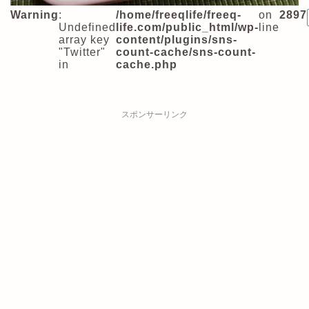
Warning
:
/home/freeqlife/freeq-
on
2897
Undefined
life.com/public_html/wp-
line
array key
content/plugins/sns-
"Twitter"
count-cache/sns-count-
in
cache.php
スポンサーリンク