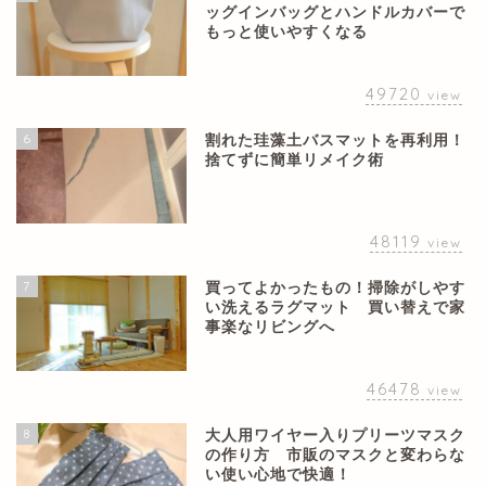
ッグインバッグとハンドルカバーで
もっと使いやすくなる
49720
view
6
割れた珪藻土バスマットを再利用！
捨てずに簡単リメイク術
48119
view
7
買ってよかったもの！掃除がしやす
い洗えるラグマット 買い替えで家
事楽なリビングへ
46478
view
8
大人用ワイヤー入りプリーツマスク
の作り方 市販のマスクと変わらな
い使い心地で快適！