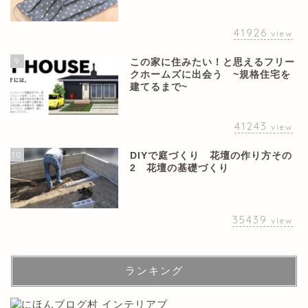
41926
view
9
この家に住みたい！と思えるフリー
クホームズに出会う ~規格住宅を
建てるまで~
41243
view
10
DIYで庭づくり 花壇の作り方その
2 花壇の基礎づくり
35439
view
ランキング