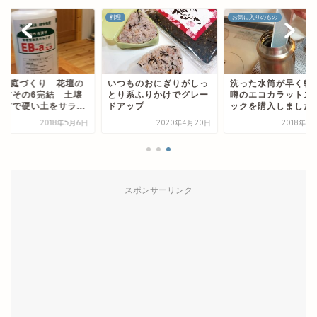
DIY
お気に入りのもの
つものおにぎりがしっ
洗った水筒が早く乾く！
DIYで庭づくり 花
り系ふりかけでグレー
噂のエコカラットスティ
作り方その6完結 
アップ
ックを購入しました
改良材で硬い土をサラ.
2020年4月20日
2018年7月16日
2018年
スポンサーリンク