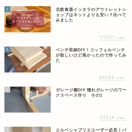
2
北欧食器イッタラのアウトレットシ
ョップはネットよりも安い？比べて
みました
111231
view
3
ベンチ収納DIY！コッフェルベンチ
が欲しいけど高かったので作ってみ
た
60286
view
4
ガレージ棚DIY 憧れガレージのワー
クスペース作り その1
53524
view
5
エルベシャプリエユーザー必見！バ