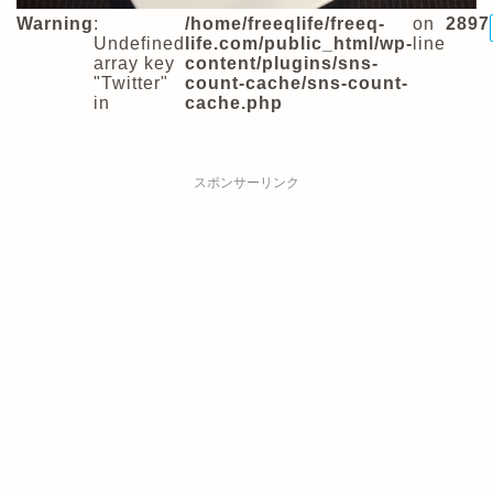
Warning
:
/home/freeqlife/freeq-
on
2897
Undefined
life.com/public_html/wp-
line
array key
content/plugins/sns-
"Twitter"
count-cache/sns-count-
in
cache.php
スポンサーリンク