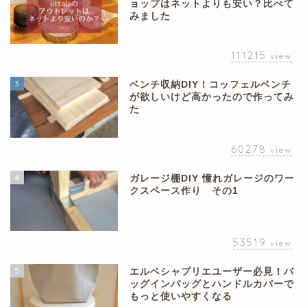
ョップはネットよりも安い？比べて
みました
111215
view
3
ベンチ収納DIY！コッフェルベンチ
が欲しいけど高かったので作ってみ
た
60278
view
4
ガレージ棚DIY 憧れガレージのワー
クスペース作り その1
53519
view
5
エルベシャプリエユーザー必見！バ
ッグインバッグとハンドルカバーで
もっと使いやすくなる