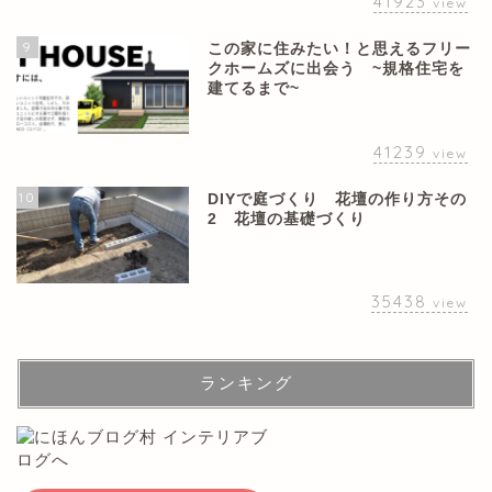
41923
view
9
この家に住みたい！と思えるフリー
クホームズに出会う ~規格住宅を
建てるまで~
41239
view
10
DIYで庭づくり 花壇の作り方その
2 花壇の基礎づくり
35438
view
ランキング