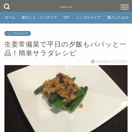
FREEQ LIFE
ホーム
家のこと・インテリア
DIY
シンプルライフ
購入したもの
シンプルライフ
生姜常備菜で平日の夕飯もパパッと一
品！簡単サラダレシピ
2016年11月25日