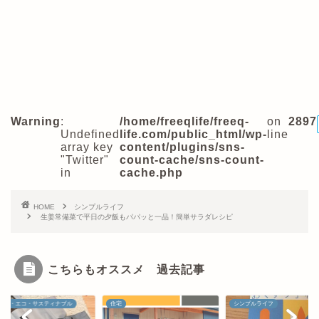
Warning
:
/home/freeqlife/freeq-
on
2897
Undefined
life.com/public_html/wp-
line
array key
content/plugins/sns-
"Twitter"
count-cache/sns-count-
in
cache.php
HOME
シンプルライフ
生姜常備菜で平日の夕飯もパパッと一品！簡単サラダレシピ
こちらもオススメ 過去記事
カル・エコ・サスティナブル
住宅
シンプルライフ