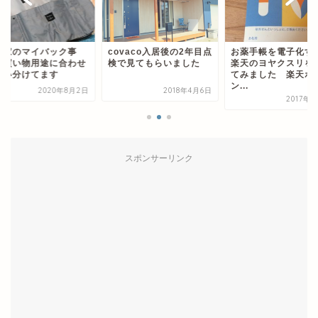
が家のマイバック事
covaco入居後の2年目点
お薬手帳を電子化す
 買い物用途に合わせ
検で見てもらいました
楽天のヨヤクスリを
使い分けてます
てみました 楽天ポ
ン...
2020年8月2日
2018年4月6日
2017年
スポンサーリンク