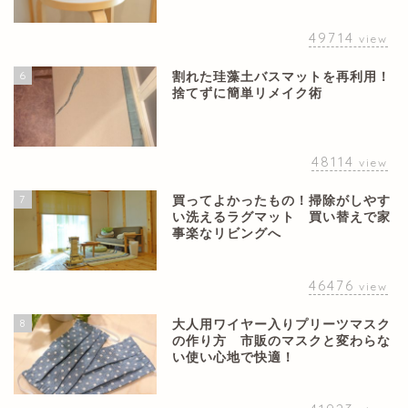
49714
view
6
割れた珪藻土バスマットを再利用！
捨てずに簡単リメイク術
48114
view
7
買ってよかったもの！掃除がしやす
い洗えるラグマット 買い替えで家
事楽なリビングへ
46476
view
8
大人用ワイヤー入りプリーツマスク
の作り方 市販のマスクと変わらな
い使い心地で快適！