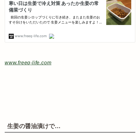
www.freeq-life.com
生姜の醤油漬けで…