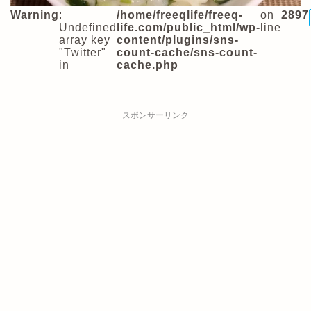
Warning
:
/home/freeqlife/freeq-
on
2897
Undefined
life.com/public_html/wp-
line
array key
content/plugins/sns-
"Twitter"
count-cache/sns-count-
in
cache.php
スポンサーリンク