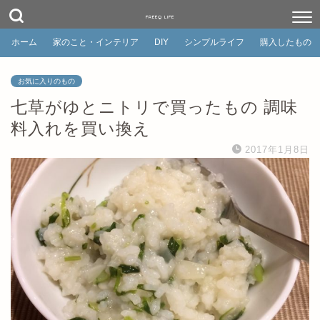
FREEQ LIFE
ホーム
家のこと・インテリア
DIY
シンプルライフ
購入したもの
お気に入りのもの
七草がゆとニトリで買ったもの 調味
料入れを買い換え
2017年1月8日