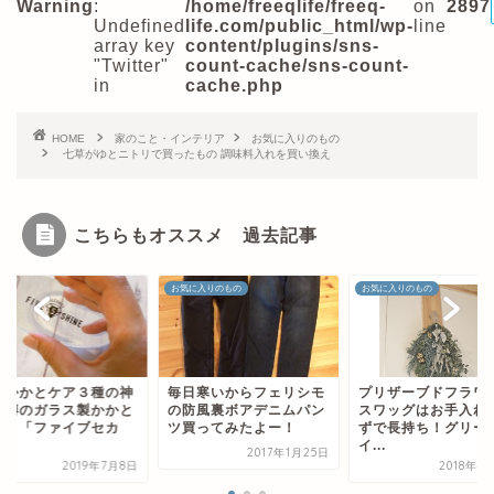
Warning
:
/home/freeqlife/freeq-
on
2897
Undefined
life.com/public_html/wp-
line
array key
content/plugins/sns-
"Twitter"
count-cache/sns-count-
in
cache.php
HOME
家のこと・インテリア
お気に入りのもの
七草がゆとニトリで買ったもの 調味料入れを買い換え
こちらもオススメ 過去記事
お気に入りのもの
お気に入りのもの
楽天
毎日寒いからフェリシモ
プリザーブドフラワーの
夏のかかとケア３
の防風裏ボアデニムパン
スワッグはお手入れ要ら
器 噂のガラス製
ツ買ってみたよー！
ずで長持ち！グリーン
ヤスリ「ファイブ
イ...
ン...
2017年1月25日
2018年4月13日
2019