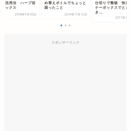
ブ浴
め替えボトルでちょっと
仕切りで整頓 快適イン
い道・
困ったこと
ナーボックスでときめ
でリラ
き...
月30日
2019年11月12日
2017年11月14日
スポンサーリンク