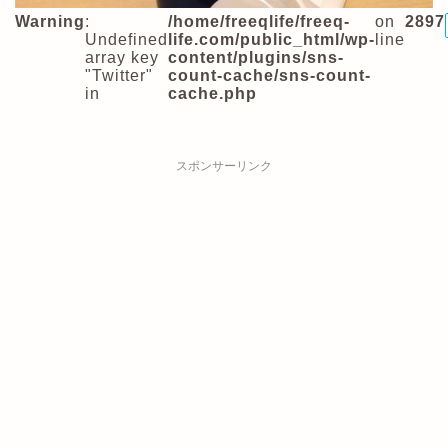
Warning
:
/home/freeqlife/freeq-
on
2897
Undefined
life.com/public_html/wp-
line
array key
content/plugins/sns-
"Twitter"
count-cache/sns-count-
in
cache.php
スポンサーリンク