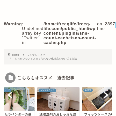
Warning
:
/home/freeqlife/freeq-
on
2897
Undefined
life.com/public_html/wp-
line
array key
content/plugins/sns-
"Twitter"
count-cache/sns-count-
in
cache.php
HOME
シンプルライフ
もったいない！と捨てられない化粧品を使い切る方法
こちらもオススメ 過去記事
シンプルライフ
お掃除
アロマ・ハ
の使
洗濯洗剤のおしゃれな詰
フィッツケースの中身を
剪定し