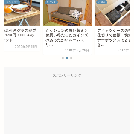
こと・インテリア
カインズ
お掃除
れの足付きグラスがプ
クッションの買い替えと
フィッツケースの中
ラ149円！IKEAの
お買い得だったカインズ
仕切りで整頓 快適
ブレット
のあったかいルームス
ナーボックスでとき
リ...
き...
2020年9月15日
2018年12月28日
2017年11
スポンサーリンク