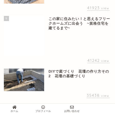
41923
view
9
この家に住みたい！と思えるフリー
クホームズに出会う ~規格住宅を
建てるまで~
41242
view
10
DIYで庭づくり 花壇の作り方その
2 花壇の基礎づくり
35438
view
ホーム
プロフィール
お問い合わせ
ランキング