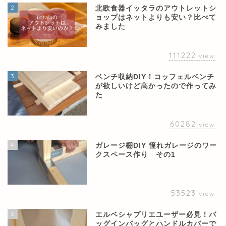
2
北欧食器イッタラのアウトレットシ
ョップはネットよりも安い？比べて
みました
111222
view
3
ベンチ収納DIY！コッフェルベンチ
が欲しいけど高かったので作ってみ
た
60282
view
4
ガレージ棚DIY 憧れガレージのワー
クスペース作り その1
53523
view
5
エルベシャプリエユーザー必見！バ
ッグインバッグとハンドルカバーで