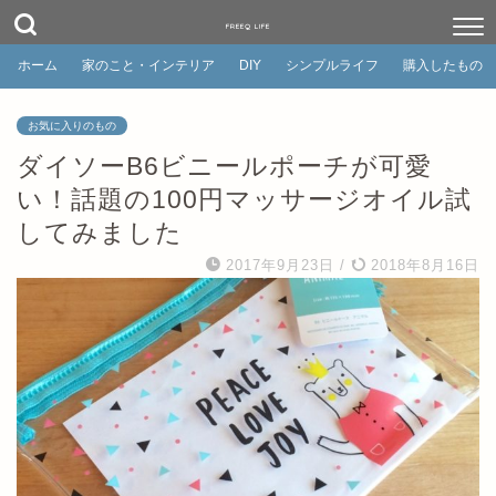
FREEQ LIFE
ホーム
家のこと・インテリア
DIY
シンプルライフ
購入したもの
お気に入りのもの
ダイソーB6ビニールポーチが可愛
い！話題の100円マッサージオイル試
してみました
2017年9月23日
/
2018年8月16日