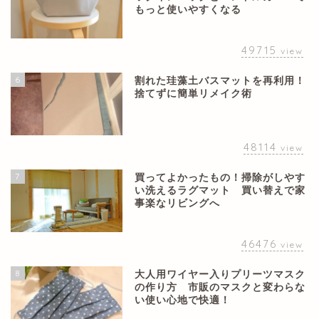
もっと使いやすくなる
49715
view
6
割れた珪藻土バスマットを再利用！
捨てずに簡単リメイク術
48114
view
7
買ってよかったもの！掃除がしやす
い洗えるラグマット 買い替えで家
事楽なリビングへ
46476
view
8
大人用ワイヤー入りプリーツマスク
の作り方 市販のマスクと変わらな
い使い心地で快適！