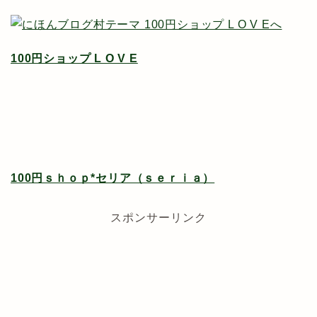
100円ショップ L O V E
100円ｓｈｏｐ*セリア（ｓｅｒｉａ）
スポンサーリンク