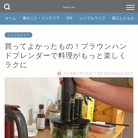
FREEQ LIFE
ホーム
家のこと・インテリア
DIY
シンプルライフ
購入したもの
シンプルライフ
買ってよかったもの！ブラウンハン
ドブレンダーで料理がもっと楽しく
ラクに
2018年7月22日
/
2019年8月24日