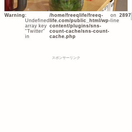
Warning
:
/home/freeqlife/freeq-
on
2897
Undefined
life.com/public_html/wp-
line
array key
content/plugins/sns-
"Twitter"
count-cache/sns-count-
in
cache.php
スポンサーリンク