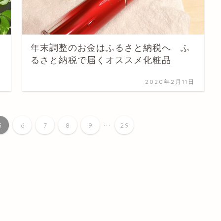
年末調整のお金はふるさと納税へ ふ
るさと納税で届くオススメ化粧品
日
2020年2月11日
...
5
6
7
8
9
29