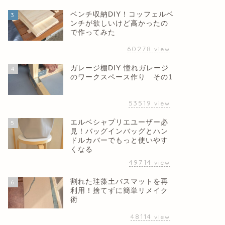
ベンチ収納DIY！コッフェルベ
3
ンチが欲しいけど高かったの
で作ってみた
60278
view
ガレージ棚DIY 憧れガレージ
4
のワークスペース作り その1
53519
view
エルベシャプリエユーザー必
5
見！バッグインバッグとハン
ドルカバーでもっと使いやす
くなる
49714
view
割れた珪藻土バスマットを再
6
利用！捨てずに簡単リメイク
術
48114
view