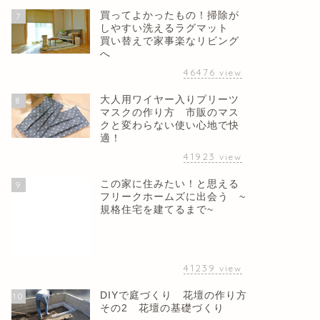
買ってよかったもの！掃除が
7
しやすい洗えるラグマット
買い替えで家事楽なリビング
へ
46476
view
大人用ワイヤー入りプリーツ
8
マスクの作り方 市販のマス
クと変わらない使い心地で快
適！
41923
view
この家に住みたい！と思える
9
フリークホームズに出会う ~
規格住宅を建てるまで~
41239
view
DIYで庭づくり 花壇の作り方
10
その2 花壇の基礎づくり