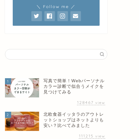
＼ Follow me ／
写真で簡単！Webパーソナル
1
カラー診断で似合うメイクを
見つけてみる
128467
view
北欧食器イッタラのアウトレ
2
ットショップはネットよりも
安い？比べてみました
111215
view