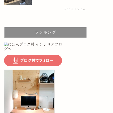
35438
view
ランキング