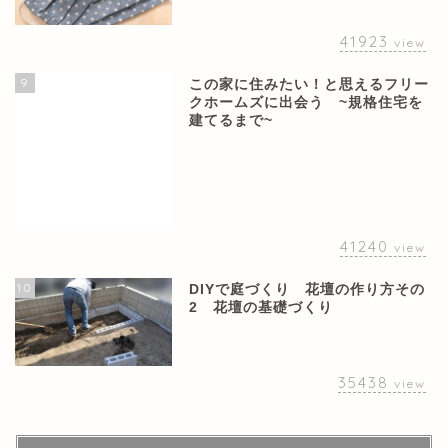
41923
view
9
この家に住みたい！と思えるフリー
クホームズに出会う ~規格住宅を
建てるまで~
41240
view
10
DIYで庭づくり 花壇の作り方その
2 花壇の基礎づくり
35438
view