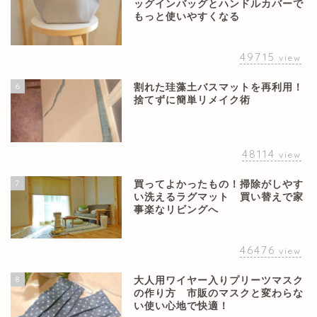
ッグインバッグとハンドルカバーで
もっと使いやすくなる
49715
view
6
割れた珪藻土バスマットを再利用！
捨てずに簡単リメイク術
48114
view
7
買ってよかったもの！掃除がしやす
い洗えるラグマット 買い替えで家
事楽なリビングへ
46476
view
8
大人用ワイヤー入りプリーツマスク
の作り方 市販のマスクと変わらな
い使い心地で快適！