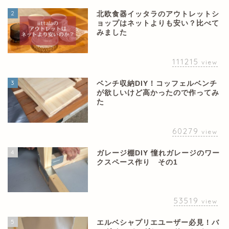
2
北欧食器イッタラのアウトレットシ
ョップはネットよりも安い？比べて
みました
111215
view
3
ベンチ収納DIY！コッフェルベンチ
が欲しいけど高かったので作ってみ
た
60279
view
4
ガレージ棚DIY 憧れガレージのワー
クスペース作り その1
53519
view
5
エルベシャプリエユーザー必見！バ