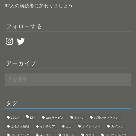
レ
62人の購読者に加わりましょう
ス
フォローする
Instagram
Twitter
アーカイブ
ア
ー
カ
イ
ブ
タグ
100均
DIY
webサービス
おやつ
お買い物マラソン
ふるさと納税
インテリア
エコ
オイシックス
カインズ
ガーデニング
キッチン
グリーン
コスメ
シンプルライフ