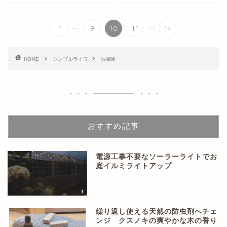
...
...
1
9
10
11
14
HOME
シンプルライフ
お掃除
おすすめ記事
電源工事不要なソーラーライトでお
庭イルミライトアップ
繰り返し使える天然の防虫剤へチェ
ンジ クスノキの爽やかな木の香り