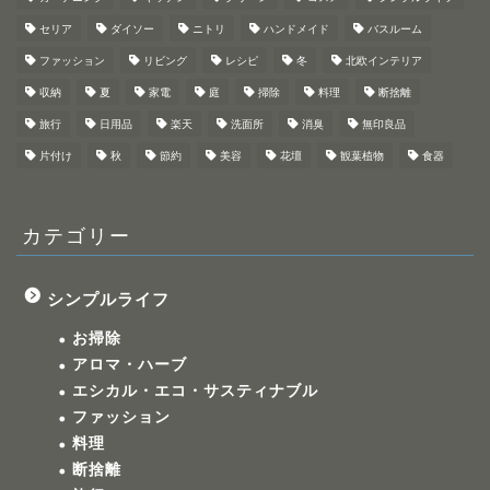
セリア
ダイソー
ニトリ
ハンドメイド
バスルーム
ファッション
リビング
レシピ
冬
北欧インテリア
収納
夏
家電
庭
掃除
料理
断捨離
旅行
日用品
楽天
洗面所
消臭
無印良品
片付け
秋
節約
美容
花壇
観葉植物
食器
カテゴリー
シンプルライフ
お掃除
アロマ・ハーブ
エシカル・エコ・サスティナブル
ファッション
料理
断捨離