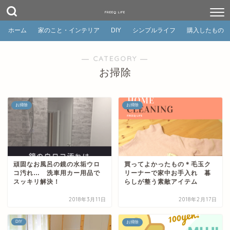
FREEQ LIFE
ホーム
家のこと・インテリア
DIY
シンプルライフ
購入したもの
― CATEGORY ―
お掃除
お掃除
お掃除
頑固なお風呂の鏡の水垢ウロ
買ってよかったもの＊毛玉ク
コ汚れ… 洗車用カー用品で
リーナーで家中お手入れ 暮
スッキリ解決！
らしが整う素敵アイテム
2018年3月11日
2018年2月17日
DIY
お掃除