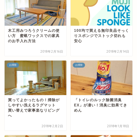
木工用みつろうクリームの使
100均で買える無印良品そっく
い方 蜜蝋ワックスでの家具
りスポンジでストック切れも
のお手入れ方法
安心
2018年2月16日
2018年2月14日
お掃除
お掃除
買ってよかったもの！掃除が
「トイレのルック除菌消臭
しやすい洗えるラグマット
EX」が凄い！消臭に効果てき
買い替えで家事楽なリビング
めん
へ
2018年2月2日
2018年1月18日