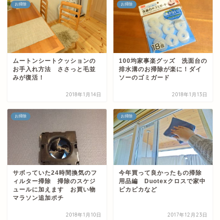
お掃除
お掃除
ムートンシートクッションの
100均家事楽グッズ 洗面台の
お手入れ方法 ささっと毛並
排水溝のお掃除が楽に！ダイ
みが復活！
ソーのゴミガード
2018年1月14日
2018年1月13日
お掃除
お掃除
サボっていた24時間換気のフ
今年買って良かったもの掃除
ィルター掃除 掃除のスケジ
用品編 Duotexクロスで家中
ュールに加えます お買い物
ピカピカなど
マラソン追加ポチ
2018年1月10日
2017年12月23日