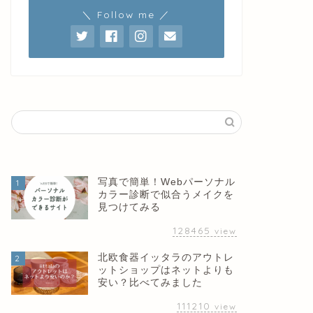
＼ Follow me ／
写真で簡単！Webパーソナル
1
カラー診断で似合うメイクを
見つけてみる
128465
view
北欧食器イッタラのアウトレ
2
ットショップはネットよりも
安い？比べてみました
111210
view