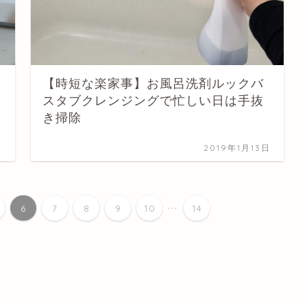
【時短な楽家事】お風呂洗剤ルックバ
スタブクレンジングで忙しい日は手抜
き掃除
日
2019年1月13日
...
6
7
8
9
10
14