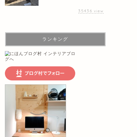
35436
view
ランキング