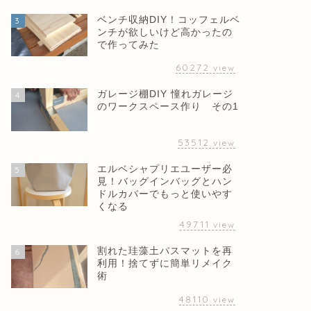
ベンチ収納DIY！コッフェルベ
3
ンチが欲しいけど高かったの
で作ってみた
60272
view
ガレージ棚DIY 憧れガレージ
4
のワークスペース作り その1
53512
view
エルベシャプリエユーザー必
5
見！バッグインバッグとハン
ドルカバーでもっと使いやす
くなる
49711
view
割れた珪藻土バスマットを再
6
利用！捨てずに簡単リメイク
術
48110
view