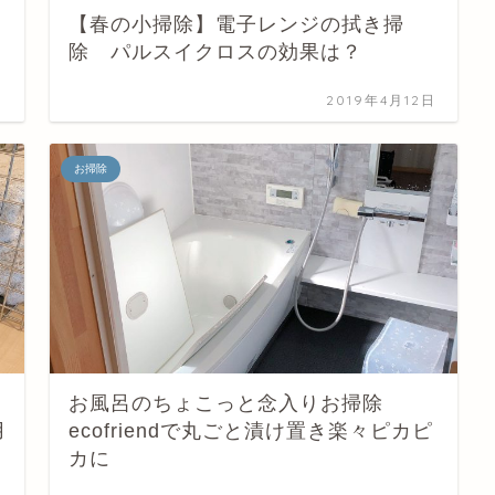
【春の小掃除】電子レンジの拭き掃
除 パルスイクロスの効果は？
日
2019年4月12日
お掃除
お風呂のちょこっと念入りお掃除
用
ecofriendで丸ごと漬け置き楽々ピカピ
カに