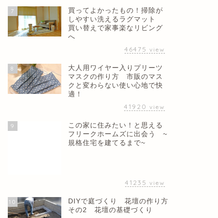
買ってよかったもの！掃除が
7
しやすい洗えるラグマット
買い替えで家事楽なリビング
へ
46475
view
大人用ワイヤー入りプリーツ
8
マスクの作り方 市販のマス
クと変わらない使い心地で快
適！
41920
view
この家に住みたい！と思える
9
フリークホームズに出会う ~
規格住宅を建てるまで~
41235
view
DIYで庭づくり 花壇の作り方
10
その2 花壇の基礎づくり