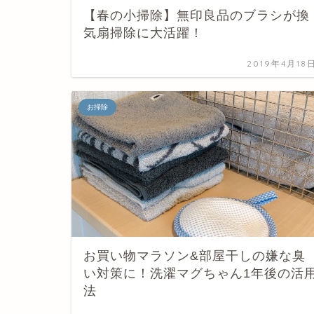
【春の小掃除】無印良品のブラシが換
気扇掃除に大活躍！
2019年4月18
お掃除
お買い物マラソン&部屋干しの嫌な臭
い対策に！洗濯マグちゃん1年後の活
法