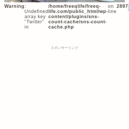
Warning
:
/home/freeqlife/freeq-
on
2897
Undefined
life.com/public_html/wp-
line
array key
content/plugins/sns-
"Twitter"
count-cache/sns-count-
in
cache.php
スポンサーリンク