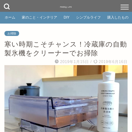
FREEQ LIFE
ホーム
家のこと・インテリア
DIY
シンプルライフ
購入したもの
お掃除
寒い時期こそチャンス！冷蔵庫の自動
製氷機をクリーナーでお掃除
2019年1月15日
/
2019年6月16日