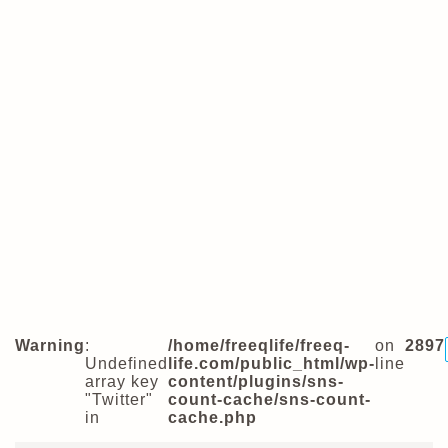
Warning
:
/home/freeqlife/freeq-
on
2897
Undefined
life.com/public_html/wp-
line
array key
content/plugins/sns-
"Twitter"
count-cache/sns-count-
in
cache.php