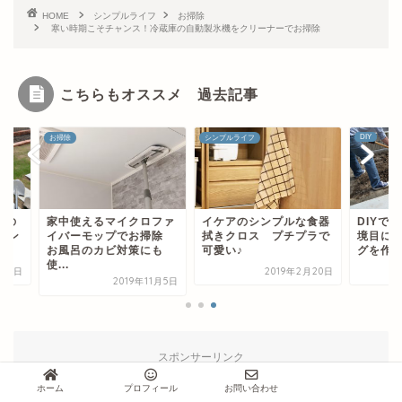
HOME
シンプルライフ
お掃除
寒い時期こそチャンス！冷蔵庫の自動製氷機をクリーナーでお掃除
こちらもオススメ 過去記事
DIY
除
シンプルライフ
中使えるマイクロファ
イケアのシンプルな食器
DIYで庭づくり 芝
バーモップでお掃除
拭きクロス プチプラで
境目にインターロッ
風呂のカビ対策にも
可愛い♪
グを作る
.
2019年2月20日
2018年
2019年11月5日
スポンサーリンク
ホーム
プロフィール
お問い合わせ