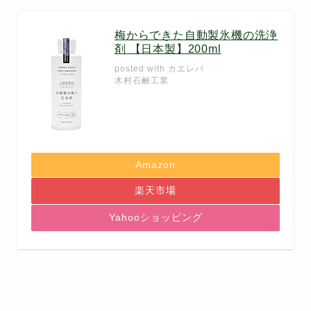
梅からできた自動製氷機の洗浄
剤 【日本製】200ml
posted with
カエレバ
木村石鹸工業
Amazon
楽天市場
Yahooショッピング