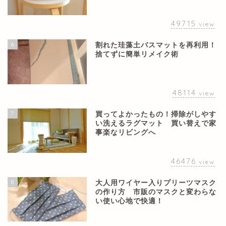
49715
view
6
割れた珪藻土バスマットを再利用！
捨てずに簡単リメイク術
48114
view
7
買ってよかったもの！掃除がしやす
い洗えるラグマット 買い替えで家
事楽なリビングへ
46476
view
8
大人用ワイヤー入りプリーツマスク
の作り方 市販のマスクと変わらな
い使い心地で快適！