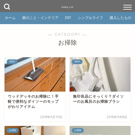
FREEQ LIFE
ホーム
家のこと・インテリア
DIY
シンプルライフ
購入したもの
― CATEGORY ―
お掃除
100均
100均
ウッドデッキのお掃除に！手
無印良品にそっくり？ダイソ
軽で便利なダイソーのモップ
ーのお風呂のお掃除ブラシ
がわりアイテム
2018年9月15日
2018年9月8日
お掃除
お掃除