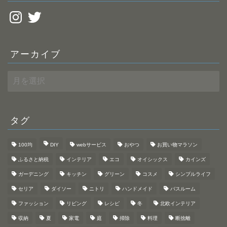
Instagram
Twitter
アーカイブ
ア
ー
カ
イ
ブ
タグ
100均
DIY
webサービス
おやつ
お買い物マラソン
ふるさと納税
インテリア
エコ
オイシックス
カインズ
ガーデニング
キッチン
グリーン
コスメ
シンプルライフ
セリア
ダイソー
ニトリ
ハンドメイド
バスルーム
ファッション
リビング
レシピ
冬
北欧インテリア
収納
夏
家電
庭
掃除
料理
断捨離