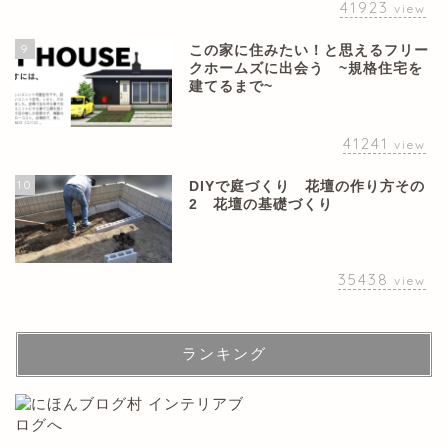
41923
view
9
この家に住みたい！と思えるフリー
クホームズに出会う ~規格住宅を
建てるまで~
41241
view
10
DIYで庭づくり 花壇の作り方その
2 花壇の基礎づくり
35438
view
ランキング