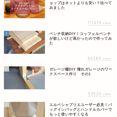
ョップはネットよりも安い？比べて
みました
111219
view
3
ベンチ収納DIY！コッフェルベンチ
が欲しいけど高かったので作ってみ
た
60280
view
4
ガレージ棚DIY 憧れガレージのワー
クスペース作り その1
53520
view
5
エルベシャプリエユーザー必見！バ
ッグインバッグとハンドルカバーで
もっと使いやすくなる