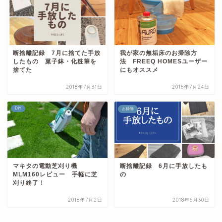
断捨離記録 7月に捨てた手放
我が家の無垢床のお掃除方
したもの 菓子鉢・化粧筆を
法 FREEQ HOMESユーザー
捨てた
にもオススメ
2018年7月31日
2018年7月24日
DIY
お掃除
マキタの電動芝刈り機
断捨離記録 6月に手放したも
MLM160レビュー 手軽に芝
の
刈り終了！
2018年7月2日
2018年6月30日