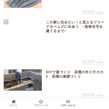
41923
view
9
この家に住みたい！と思えるフリー
クホームズに出会う ~規格住宅を
建てるまで~
41239
view
10
DIYで庭づくり 花壇の作り方その
2 花壇の基礎づくり
35438
view
ホーム
プロフィール
お問い合わせ