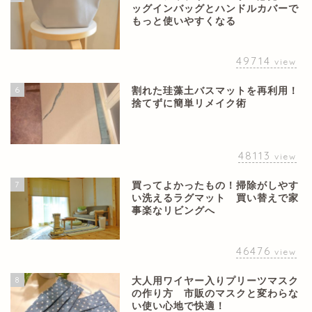
ッグインバッグとハンドルカバーで
もっと使いやすくなる
49714
view
6
割れた珪藻土バスマットを再利用！
捨てずに簡単リメイク術
48113
view
7
買ってよかったもの！掃除がしやす
い洗えるラグマット 買い替えで家
事楽なリビングへ
46476
view
8
大人用ワイヤー入りプリーツマスク
の作り方 市販のマスクと変わらな
い使い心地で快適！