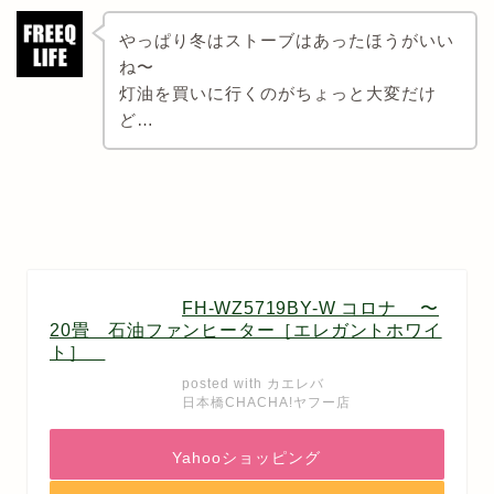
やっぱり冬はストーブはあったほうがいい
ね〜
灯油を買いに行くのがちょっと大変だけ
ど…
FH-WZ5719BY-W コロナ 〜
20畳 石油ファンヒーター［エレガントホワイ
ト］
posted with
カエレバ
日本橋CHACHA!ヤフー店
Yahooショッピング