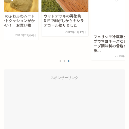
ッドデッキの再塗装
ニトリのふわふわム
IYで剥がしからキシラ
ンシートクッション
コール塗りました
っこいい！ お買い
マ...
2019年1月19日
2017年1
フェリシモ冷蔵庫クリッ
プでマヨネーズなどチュ
ーブ調味料の雪崩を解
決...
2018年1月19日
スポンサーリンク