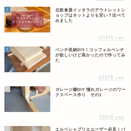
2
北欧食器イッタラのアウトレットシ
ョップはネットよりも安い？比べて
みました
111215
view
3
ベンチ収納DIY！コッフェルベンチ
が欲しいけど高かったので作ってみ
た
60278
view
4
ガレージ棚DIY 憧れガレージのワー
クスペース作り その1
53518
view
5
エルベシャプリエユーザー必見！バ