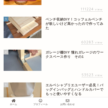
111224
view
3
ベンチ収納DIY！コッフェルベンチ
が欲しいけど高かったので作ってみ
た
60283
view
4
ガレージ棚DIY 憧れガレージのワー
クスペース作り その1
53523
view
5
エルベシャプリエユーザー必見！バ
ッグインバッグとハンドルカバーで
もっと使いやすくなる
ホーム
プロフィール
お問い合わせ
49716
view