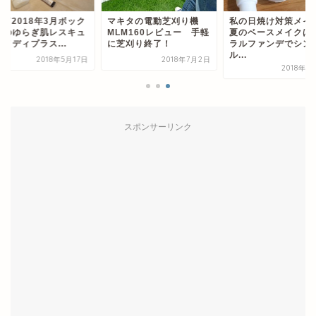
XY2018年3月ボック
マキタの電動芝刈り機
私の日焼け対策メイ
春のゆらぎ肌レスキュ
MLM160レビュー 手軽
夏のベースメイクは
メディプラス...
に芝刈り終了！
ラルファンデでシン
ル...
2018年5月17日
2018年7月2日
2018年6
スポンサーリンク