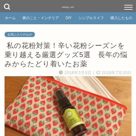
FREEQ LIFE
ホーム
家のこと・インテリア
DIY
シンプルライフ
購入したもの
お気に入りのもの
私の花粉対策！辛い花粉シーズンを
乗り越える厳選グッズ5選 長年の悩
みからたどり着いたお薬
2018年3月5日
/
2019年7月20日