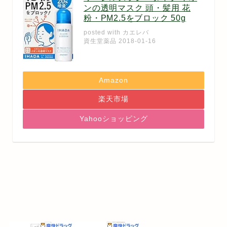
ンの透明マスク 頭・髪用 花
粉・PM2.5をブロック 50g
posted with
カエレバ
資生堂薬品 2018-01-16
Amazon
楽天市場
Yahooショッピング