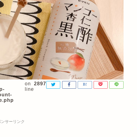
on
2897
p-
line
ount-
e.php
ポンサーリンク