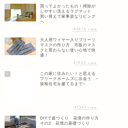
買ってよかったもの！掃除が
7
しやすい洗えるラグマット
買い替えで家事楽なリビング
へ
46476
view
大人用ワイヤー入りプリーツ
8
マスクの作り方 市販のマス
クと変わらない使い心地で快
適！
41923
view
この家に住みたい！と思える
9
フリークホームズに出会う ~
規格住宅を建てるまで~
41241
view
DIYで庭づくり 花壇の作り方
10
その2 花壇の基礎づくり