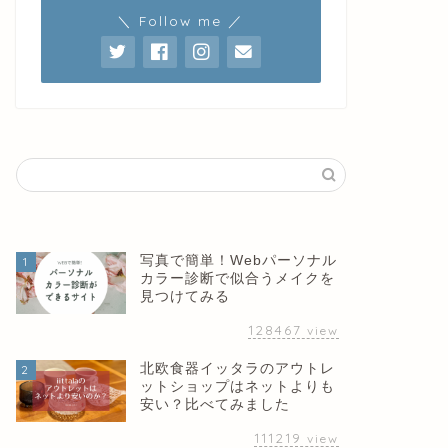
＼ Follow me ／
写真で簡単！Webパーソナル
1
カラー診断で似合うメイクを
見つけてみる
128467
view
北欧食器イッタラのアウトレ
2
ットショップはネットよりも
安い？比べてみました
111219
view