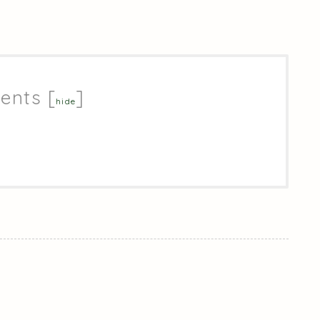
ents
[
]
hide