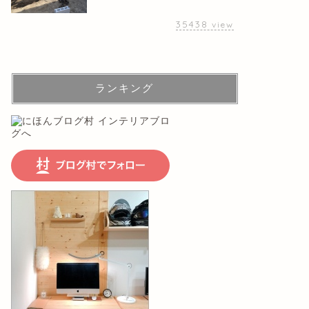
35438
view
ランキング