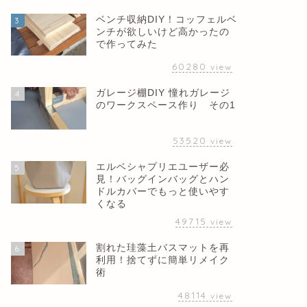
ベンチ収納DIY！コッフェルベ
3
ンチが欲しいけど高かったの
で作ってみた
60280
view
ガレージ棚DIY 憧れガレージ
4
のワークスペース作り その1
53520
view
エルベシャプリエユーザー必
5
見！バッグインバッグとハン
ドルカバーでもっと使いやす
くなる
49715
view
割れた珪藻土バスマットを再
6
利用！捨てずに簡単リメイク
術
48114
view