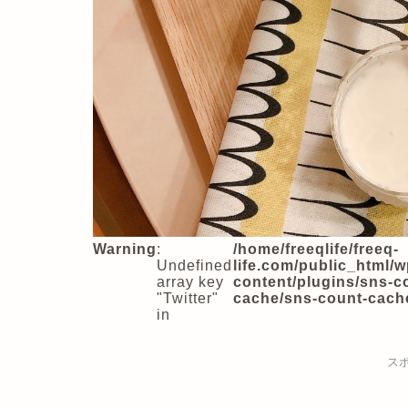
Warning
:
/home/freeqlife/freeq-
Undefined
life.com/public_html/w
array key
content/plugins/sns-c
"Twitter"
cache/sns-count-cach
in
ス