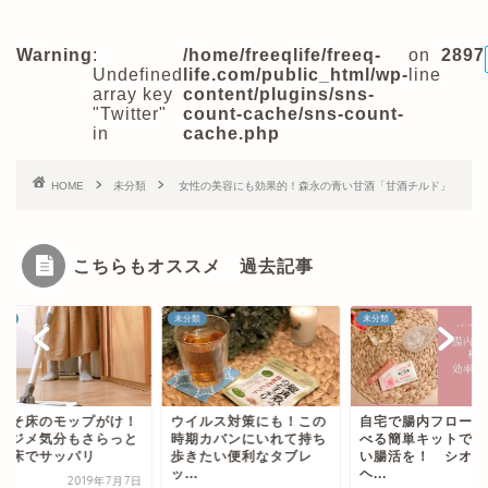
Warning
:
/home/freeqlife/freeq-
on
2897
Undefined
life.com/public_html/wp-
line
array key
content/plugins/sns-
"Twitter"
count-cache/sns-count-
in
cache.php
HOME
未分類
女性の美容にも効果的！森永の青い甘酒「甘酒チルド」
こちらもオススメ 過去記事
類
未分類
未分類
こそ床のモップがけ！
ウイルス対策にも！この
自宅で腸内フローラ
メジメ気分もさらっと
時期カバンにいれて持ち
べる簡単キットで効
た床でサッパリ
歩きたい便利なタブレ
い腸活を！ シオノ
ッ...
ヘ...
2019年7月7日