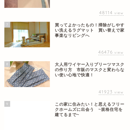
48114
view
7
買ってよかったもの！掃除がしやす
い洗えるラグマット 買い替えで家
事楽なリビングへ
46476
view
8
大人用ワイヤー入りプリーツマスク
の作り方 市販のマスクと変わらな
い使い心地で快適！
41923
view
9
この家に住みたい！と思えるフリー
クホームズに出会う ~規格住宅を
建てるまで~