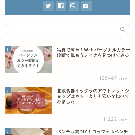
1
写真で簡単！Webパーソナルカラー
診断で似合うメイクを見つけてみる
128467
view
2
北欧食器イッタラのアウトレットシ
ョップはネットよりも安い？比べて
みました
111222
view
3
ベンチ収納DIY！コッフェルベンチ