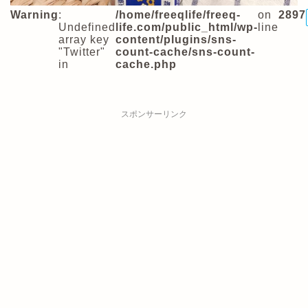
Warning
:
/home/freeqlife/freeq-
on
2897
Undefined
life.com/public_html/wp-
line
array key
content/plugins/sns-
"Twitter"
count-cache/sns-count-
in
cache.php
スポンサーリンク