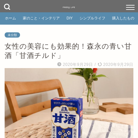
FREEQ LIFE
ホーム
家のこと・インテリア
DIY
シンプルライフ
購入したもの
未分類
女性の美容にも効果的！森永の青い甘
酒「甘酒チルド」
2020年9月29日
/
2020年9月29日