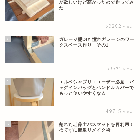
が欲しいけど高かったので作ってみ
た
60282
view
4
ガレージ棚DIY 憧れガレージのワー
クスペース作り その1
53521
view
5
エルベシャプリエユーザー必見！バ
ッグインバッグとハンドルカバーで
もっと使いやすくなる
49715
view
6
割れた珪藻土バスマットを再利用！
捨てずに簡単リメイク術