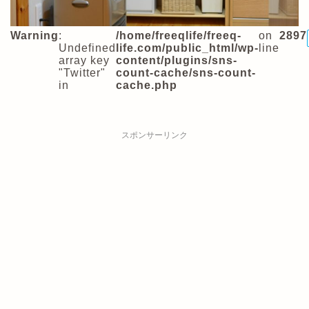
Warning
:
/home/freeqlife/freeq-
on
2897
Undefined
life.com/public_html/wp-
line
array key
content/plugins/sns-
"Twitter"
count-cache/sns-count-
in
cache.php
スポンサーリンク