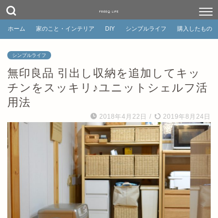
FREEQ LIFE
ホーム
家のこと・インテリア
DIY
シンプルライフ
購入したもの
シンプルライフ
無印良品 引出し収納を追加してキッ
チンをスッキリ♪ユニットシェルフ活
用法
2018年4月22日
/
2019年8月24日