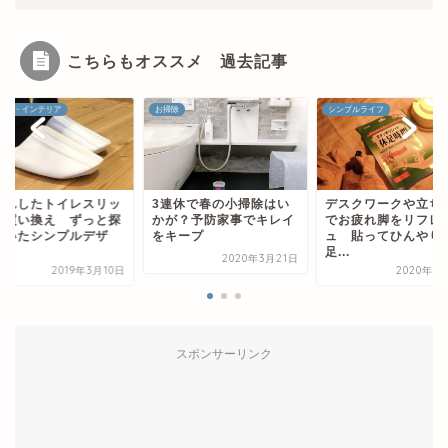
こちらもオススメ 過去記事
除
シンプルライフ
家のこと・インテリア
連休で春の小掃除はい
デスクワークや立ち仕事
型崩れしたトイレス
が？予防家事でキレイ
でお疲れ脚をリフレッシ
パの買い換え ずっ
キープ
ュ 貼ってひんやり休
していたシンプルデ
足...
イ...
2020年3月21日
2020年10月3日
2019年3
スポンサーリンク