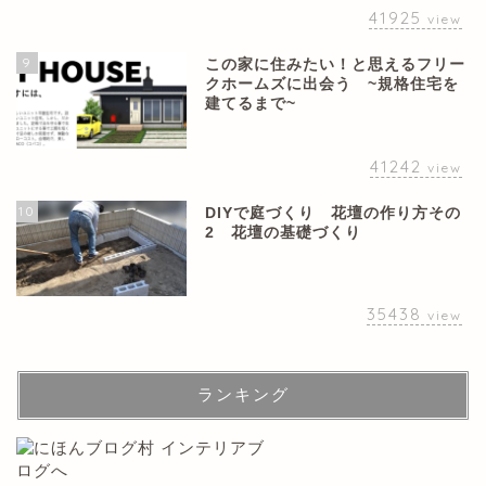
41925
view
9
この家に住みたい！と思えるフリー
クホームズに出会う ~規格住宅を
建てるまで~
41242
view
10
DIYで庭づくり 花壇の作り方その
2 花壇の基礎づくり
35438
view
ランキング