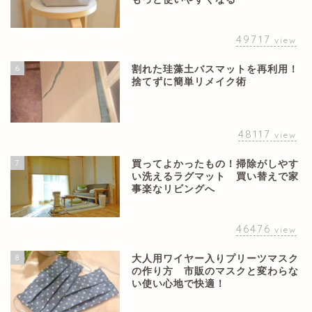
49717
view
6
割れた珪藻土バスマットを再利用！
捨てずに簡単リメイク術
48117
view
7
買ってよかったもの！掃除がしやす
い洗えるラグマット 買い替えで家
事楽なリビングへ
46476
view
8
大人用ワイヤー入りプリーツマスク
の作り方 市販のマスクと変わらな
い使い心地で快適！