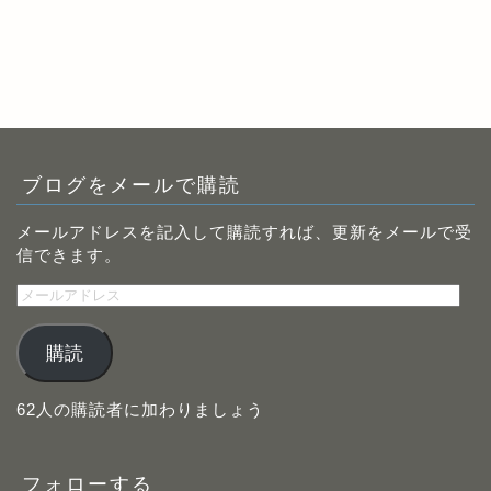
ブログをメールで購読
メールアドレスを記入して購読すれば、更新をメールで受
信できます。
メ
ー
ル
購読
ア
ド
レ
62人の購読者に加わりましょう
ス
フォローする