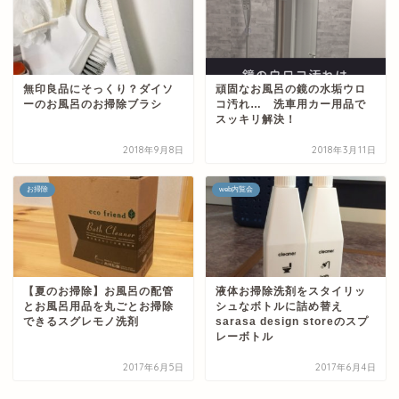
無印良品にそっくり？ダイソ
頑固なお風呂の鏡の水垢ウロ
ーのお風呂のお掃除ブラシ
コ汚れ… 洗車用カー用品で
スッキリ解決！
2018年9月8日
2018年3月11日
お掃除
web内覧会
【夏のお掃除】お風呂の配管
液体お掃除洗剤をスタイリッ
とお風呂用品を丸ごとお掃除
シュなボトルに詰め替え
できるスグレモノ洗剤
sarasa design storeのスプ
レーボトル
2017年6月5日
2017年6月4日