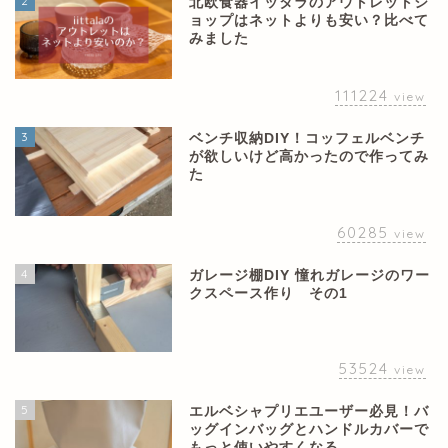
2
北欧食器イッタラのアウトレットシ
ョップはネットよりも安い？比べて
みました
111224
view
3
ベンチ収納DIY！コッフェルベンチ
が欲しいけど高かったので作ってみ
た
60285
view
4
ガレージ棚DIY 憧れガレージのワー
クスペース作り その1
53524
view
5
エルベシャプリエユーザー必見！バ
ッグインバッグとハンドルカバーで
もっと使いやすくなる