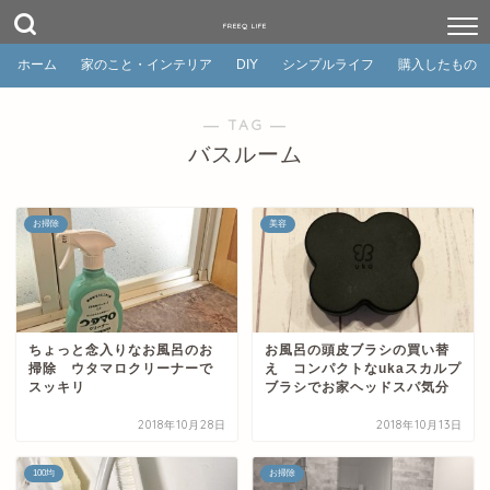
FREEQ LIFE
ホーム
家のこと・インテリア
DIY
シンプルライフ
購入したもの
― TAG ―
バスルーム
お掃除
美容
ちょっと念入りなお風呂のお
お風呂の頭皮ブラシの買い替
掃除 ウタマロクリーナーで
え コンパクトなukaスカルプ
スッキリ
ブラシでお家ヘッドスパ気分
2018年10月28日
2018年10月13日
100均
お掃除