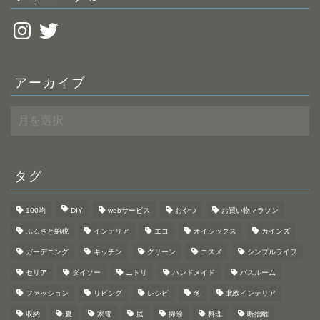
Instagram
Twitter
アーカイブ
ア
ー
カ
イ
ブ
タグ
100均
DIY
webサービス
おやつ
お買い物マラソン
ふるさと納税
インテリア
エコ
オイシックス
カインズ
ガーデニング
キッチン
グリーン
コスメ
シンプルライフ
セリア
ダイソー
ニトリ
ハンドメイド
バスルーム
ファッション
リビング
レシピ
冬
北欧インテリア
収納
夏
家電
庭
掃除
料理
断捨離