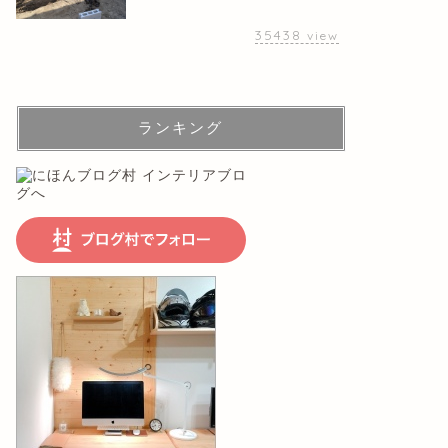
35438
view
ランキング