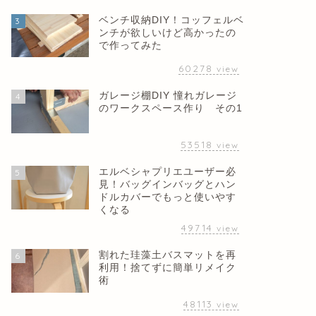
ベンチ収納DIY！コッフェルベ
3
ンチが欲しいけど高かったの
で作ってみた
60278
view
ガレージ棚DIY 憧れガレージ
4
のワークスペース作り その1
53518
view
エルベシャプリエユーザー必
5
見！バッグインバッグとハン
ドルカバーでもっと使いやす
くなる
49714
view
割れた珪藻土バスマットを再
6
利用！捨てずに簡単リメイク
術
48113
view