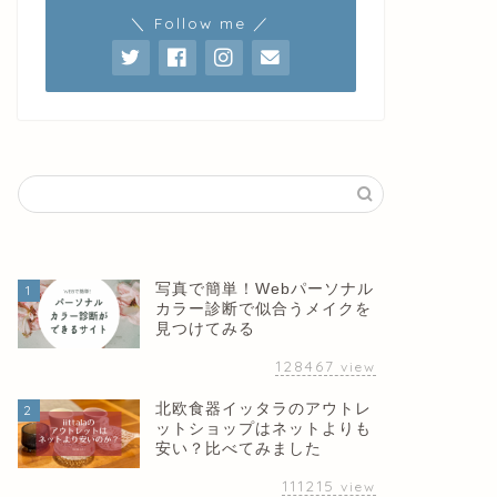
＼ Follow me ／
写真で簡単！Webパーソナル
1
カラー診断で似合うメイクを
見つけてみる
128467
view
北欧食器イッタラのアウトレ
2
ットショップはネットよりも
安い？比べてみました
111215
view