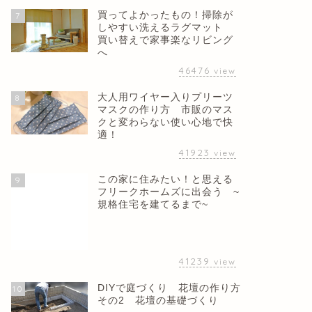
買ってよかったもの！掃除が
7
しやすい洗えるラグマット
買い替えで家事楽なリビング
へ
46476
view
大人用ワイヤー入りプリーツ
8
マスクの作り方 市販のマス
クと変わらない使い心地で快
適！
41923
view
この家に住みたい！と思える
9
フリークホームズに出会う ~
規格住宅を建てるまで~
41239
view
DIYで庭づくり 花壇の作り方
10
その2 花壇の基礎づくり