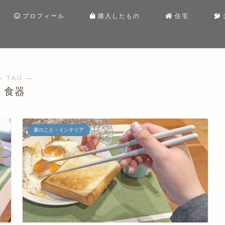
プロフィール
購入したもの
住宅
― TAG ―
食器
家のこと・インテリア