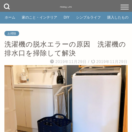
FREEQ LIFE
ホーム
家のこと・インテリア
DIY
シンプルライフ
購入したもの
お掃除
洗濯機の脱水エラーの原因 洗濯機の
排水口を掃除して解決
2019年11月29日
/
2019年11月29日