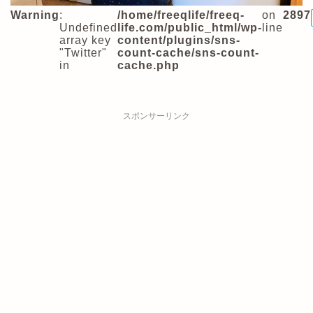
Warning
:
/home/freeqlife/freeq-
on
2897
Undefined
life.com/public_html/wp-
line
array key
content/plugins/sns-
"Twitter"
count-cache/sns-count-
in
cache.php
スポンサーリンク