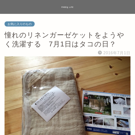
FREEQ LIFE
お気に入りのもの
憧れのリネンガーゼケットをようや
く洗濯する 7月1日はタコの日？
2016年7月1日