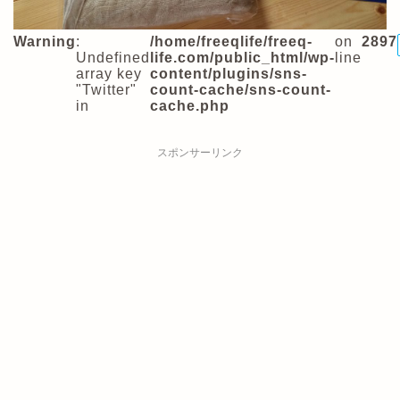
Warning
:
/home/freeqlife/freeq-
on
2897
Undefined
life.com/public_html/wp-
line
array key
content/plugins/sns-
"Twitter"
count-cache/sns-count-
in
cache.php
スポンサーリンク