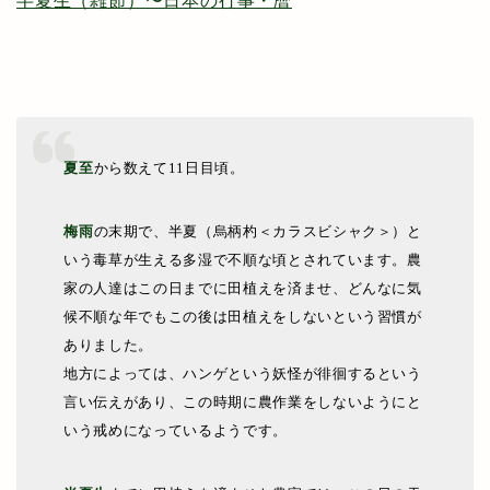
半夏生（雑節）〜日本の行事・暦
夏至
から数えて11日目頃。
梅雨
の末期で、半夏（烏柄杓＜カラスビシャク＞）と
いう毒草が生える多湿で不順な頃とされています。農
家の人達はこの日までに田植えを済ませ、どんなに気
候不順な年でもこの後は田植えをしないという習慣が
ありました。
地方によっては、ハンゲという妖怪が徘徊するという
言い伝えがあり、この時期に農作業をしないようにと
いう戒めになっているようです。