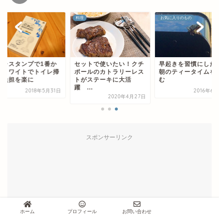
除
料理
お気に入りのもの
イレスタンプで1番か
セットで使いたい！クチ
早起きを習慣にし
！トワイトでトイレ掃
ポールのカトラリーレス
朝のティータイムを
の負担を楽に
トがステーキに大活
む
躍 ...
2018年5月31日
2016年6
2020年4月27日
スポンサーリンク
ホーム
プロフィール
お問い合わせ