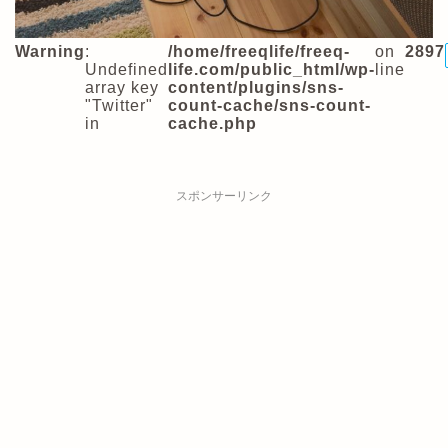
Warning
:
/home/freeqlife/freeq-
on
2897
Undefined
life.com/public_html/wp-
line
array key
content/plugins/sns-
"Twitter"
count-cache/sns-count-
in
cache.php
スポンサーリンク