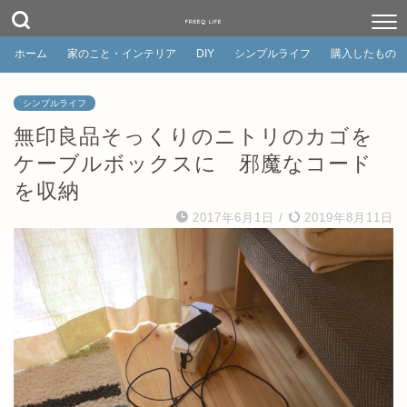
FREEQ LIFE
ホーム
家のこと・インテリア
DIY
シンプルライフ
購入したもの
シンプルライフ
無印良品そっくりのニトリのカゴを
ケーブルボックスに 邪魔なコード
を収納
2017年6月1日
/
2019年8月11日